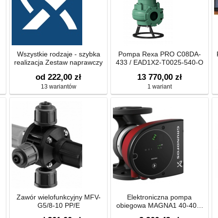
Wszystkie rodzaje - szybka
Pompa Rexa PRO C08DA-
realizacja Zestaw naprawczy
433 / EAD1X2-T0025-540-O
od 222,00 zł
13 770,00 zł
13 wariantów
1 wariant
Zawór wielofunkcyjny MFV-
Elektroniczna pompa
G5/8-10 PP/E
obiegowa MAGNA1 40-40 F
220 1x230V PN6/10