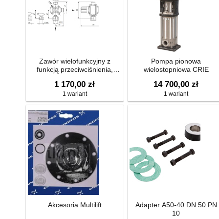
Zawór wielofunkcyjny z
Pompa pionowa
funkcją przeciwciśnienia,
wielostopniowa CRIE
antysyfonową, przelewową i
1 170,00 zł
14 700,00 zł
zabezpieczającą
1 wariant
1 wariant
Akcesoria Multilift
Adapter A50-40 DN 50 PN
10