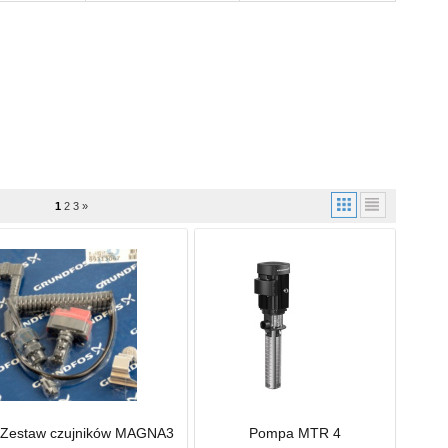
1
2
3
»
Zestaw czujników MAGNA3
Pompa MTR 4