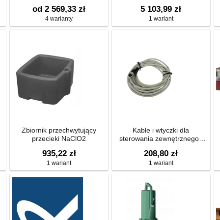
5/E/E/10T
od 2 569,33 zł
5 103,99 zł
wysokociśnieniowa pozioma
4 warianty
1 wariant
Zbiornik przechwytujący
Kable i wtyczki dla
przecieki NaClO2
sterowania zewnętrznego i
przyłączenia czujnika
935,22 zł
208,80 zł
poziomu
1 wariant
1 wariant