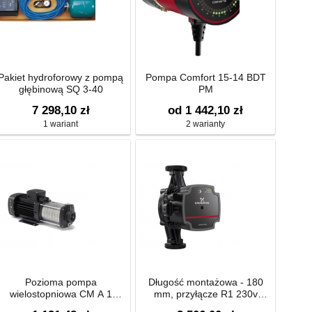
Pakiet hydroforowy z pompą
Pompa Comfort 15-14 BDT
głębinową SQ 3-40
PM
7 298,10 zł
od 1 442,10 zł
1 wariant
2 warianty
Pozioma pompa
Długość montażowa - 180
wielostopniowa CM A 1
mm, przyłącze R1 230v
[1x220-240V] AQQV
Pompa Alpha Solar 25-145