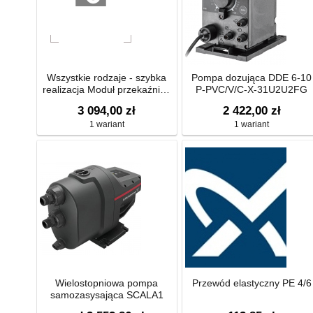
Wszystkie rodzaje - szybka
Pompa dozująca DDE 6-10
realizacja Moduł przekaźnika
P-PVC/V/C-X-31U2U2FG
dla pomp podwójnych, UPSD
3 094,00 zł
2 422,00 zł
Seria 200
1 wariant
1 wariant
Wielostopniowa pompa
Przewód elastyczny PE 4/6
samozasysająca SCALA1