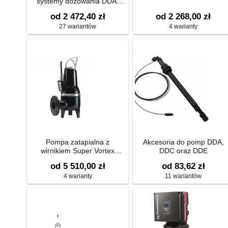
systemy dozowania DDA,
DDC oraz DDE
od 2 472,40 zł
od 2 268,00 zł
27 wariantów
4 warianty
Pompa zatapialna z
Akcesoria do pomp DDA,
wirnikiem Super Vortex
DDC oraz DDE
SLV.65.65.09.2.50B
od 5 510,00 zł
od 83,62 zł
4 warianty
11 wariantów