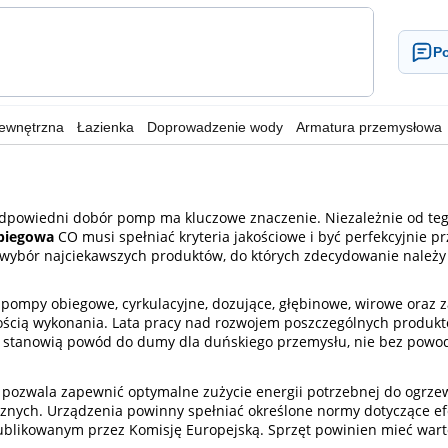
Po
wewnętrzna
Łazienka
Doprowadzenie wody
Armatura przemysłowa
powiedni dobór pomp ma kluczowe znaczenie. Niezależnie od tego
biegowa
CO musi spełniać kryteria jakościowe i być perfekcyjnie 
y wybór najciekawszych produktów, do których zdecydowanie należy
ompy obiegowe, cyrkulacyjne, dozujące, głębinowe, wirowe oraz za
ością wykonania. Lata pracy nad rozwojem poszczególnych produktów
 stanowią powód do dumy dla duńskiego przemysłu, nie bez powodu 
pozwala zapewnić optymalne zużycie energii potrzebnej do ogrzew
nych. Urządzenia powinny spełniać określone normy dotyczące efek
likowanym przez Komisję Europejską. Sprzęt powinien mieć wartoś