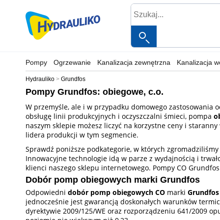
Pompy
Ogrzewanie
Kanalizacja zewnętrzna
Kanalizacja 
Hydrauliko
Grundfos
Pompy Grundfos: obiegowe, c.o.
W przemyśle, ale i w przypadku domowego zastosowania od
obsługę linii produkcyjnych i oczyszczalni śmieci, pompa
o
naszym sklepie możesz liczyć na korzystne ceny i starann
lidera produkcji w tym segmencie.
Sprawdź poniższe podkategorie, w których zgromadziliśmy p
Innowacyjne technologie idą w parze z wydajnością i trwał
klienci naszego sklepu internetowego. Pompy CO Grundfos
Dobór pomp obiegowych marki Grundfos
Odpowiedni
dobór pomp obiegowych CO
marki
Grundfos
jednocześnie jest gwarancją doskonałych warunków termicz
dyrektywie 2009/125/WE oraz rozporządzeniu 641/2009 opub