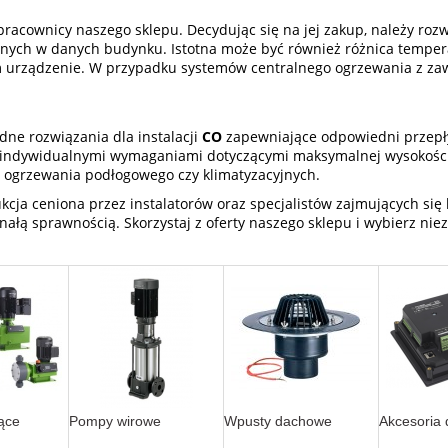
acownicy naszego sklepu. Decydując się na jej zakup, należy rozwa
becnych w danych budynku. Istotna może być również różnica temper
m urządzenie. W przypadku systemów centralnego ogrzewania z za
ne rozwiązania dla instalacji
CO
zapewniające odpowiedni przepły
ndywidualnymi wymaganiami dotyczącymi maksymalnej wysokości p
h ogrzewania podłogowego czy klimatyzacyjnych.
rukcja ceniona przez instalatorów oraz specjalistów zajmujących s
nałą sprawnością. Skorzystaj z oferty naszego sklepu i wybierz ni
ące
Pompy wirowe
Wpusty dachowe
Akcesoria