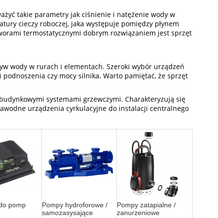
żyć takie parametry jak ciśnienie i natężenie wody w
atury cieczy roboczej, jaka występuje pomiędzy płynem
worami termostatycznymi dobrym rozwiązaniem jest sprzęt
w wody w rurach i elementach. Szeroki wybór urządzeń
odnoszenia czy mocy silnika. Warto pamiętać, że sprzęt
ię budynkowymi systemami grzewczymi. Charakteryzują się
ezawodne urządzenia cyrkulacyjne do instalacji centralnego
 do pomp
Pompy hydroforowe /
Pompy zatapialne /
samozasysające
zanurzeniowe