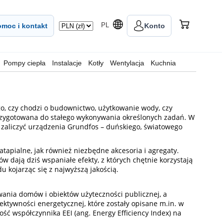
PL
moc i kontakt
Konto
Pompy ciepła
Instalacje
Kotły
Wentylacja
Kuchnia
, czy chodzi o budownictwo, użytkowanie wody, czy
przygotowana do stałego wykonywania określonych zadań. W
 zaliczyć urządzenia Grundfos – duńskiego, światowego
tapialne, jak również niezbędne akcesoria i agregaty.
 dają dziś wspaniałe efekty, z których chętnie korzystają
kojarząc się z najwyższą jakością.
ania domów i obiektów użyteczności publicznej, a
tywności energetycznej, które zostały opisane m.in. w
ć współczynnika EEI (ang. Energy Efficiency Index) na