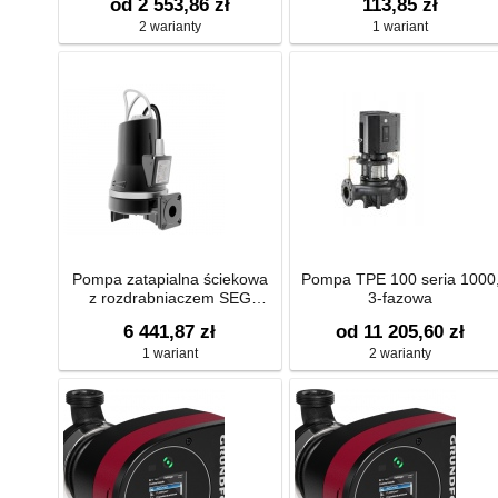
od 2 553,86 zł
113,85 zł
2 warianty
1 wariant
Pompa zatapialna ściekowa
Pompa TPE 100 seria 1000
z rozdrabniaczem SEG
3-fazowa
40.12.2.50B
6 441,87 zł
od 11 205,60 zł
1 wariant
2 warianty