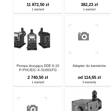
11 872,50 zł
382,23 zł
1 wariant
1 wariant
Pompa dozująca DDE 6-10
Adapter do kanistrów
P-PVC/E/C-X-31I001FG
2 740,50 zł
od 114,65 zł
1 wariant
3 warianty