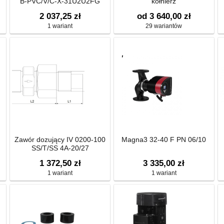
B-PVC/V/C-X-31U2U2FG
kołnierz
2 037,25 zł
od 3 640,00 zł
1 wariant
29 wariantów
Zawór dozujący IV 0200-100
Magna3 32-40 F PN 06/10
SS/T/SS 4A-20/27
1 372,50 zł
3 335,00 zł
1 wariant
1 wariant