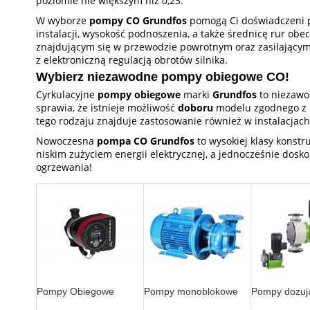
poziomie nie większym niż 0,23.
W wyborze
pompy CO Grundfos
pomogą Ci doświadczeni pr
instalacji, wysokość podnoszenia, a także średnicę rur o
znajdującym się w przewodzie powrotnym oraz zasilający
z elektroniczną regulacją obrotów silnika.
Wybierz niezawodne pompy obiegowe CO!
Cyrkulacyjne
pompy obiegowe
marki
Grundfos
to niezawod
sprawia, że istnieje możliwość
doboru
modelu zgodnego z i
tego rodzaju znajduje zastosowanie również w instalacjac
Nowoczesna
pompa CO Grundfos
to wysokiej klasy konst
niskim zużyciem energii elektrycznej, a jednocześnie dosko
ogrzewania!
Pompy Obiegowe
Pompy monoblokowe
Pompy dozuj