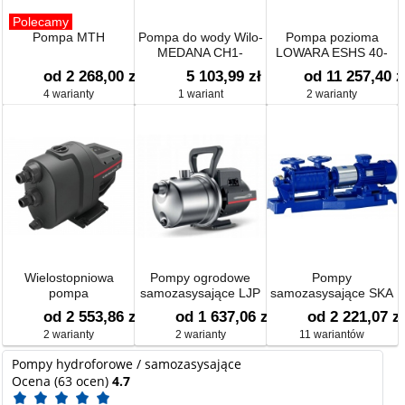
Polecamy
Pompa MTH
Pompa do wody Wilo-
Pompa pozioma
MEDANA CH1-
LOWARA ESHS 40-
LC.1004-5/E/E/10T
200/75/P25VSSA
od 2 268,00 zł
5 103,99 zł
od 11 257,40 z
wysokociśnieniowa
4 warianty
1 wariant
2 warianty
pozioma
Wielostopniowa
Pompy ogrodowe
Pompy
pompa
samozasysające LJP
samozasysające SKA
samozasysająca
od 2 553,86 zł
od 1 637,06 zł
od 2 221,07 zł
SCALA1
2 warianty
2 warianty
11 wariantów
Pompy hydroforowe / samozasysające
Ocena (63 ocen)
4.7