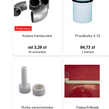
Polecamy
Kolana hamburskie
Przedłużka S 15
od 3,29 zł
84,73 zł
34 wariantów
1 wariant
Rurka zanurzeniowa
Fajkax5/4biała