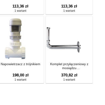
113,36 zł
113,36 zł
1 wariant
1 wariant
Napowietrzacz z trójnikiem
Komplet przyłączeniowy z
mosiądzu
chromowanegox5/4
198,00 zł
370,82 zł
1 wariant
1 wariant