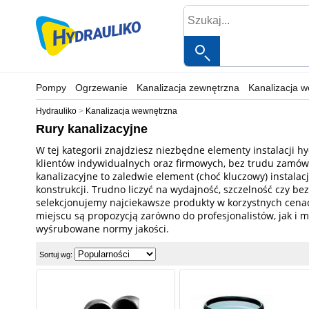
Pompy
Ogrzewanie
Kanalizacja zewnętrzna
Kanalizacja 
Hydrauliko
Kanalizacja wewnętrzna
Rury kanalizacyjne
W tej kategorii znajdziesz niezbędne elementy instalacji hyd
klientów indywidualnych oraz firmowych, bez trudu zamówis
kanalizacyjne to zaledwie element (choć kluczowy) instalac
konstrukcji. Trudno liczyć na wydajność, szczelność czy be
selekcjonujemy najciekawsze produkty w korzystnych cenac
miejscu są propozycją zarówno do profesjonalistów, jak i 
wyśrubowane normy jakości.
Sortuj wg: