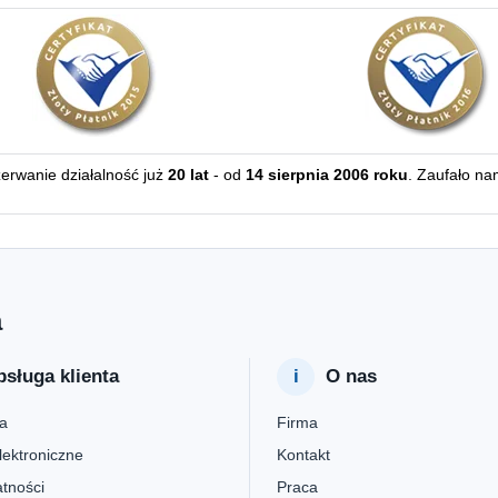
zerwanie działalność już
20 lat
- od
14 sierpnia 2006 roku
. Zaufało na
a
sługa klienta
O nas
a
Firma
lektroniczne
Kontakt
tności
Praca