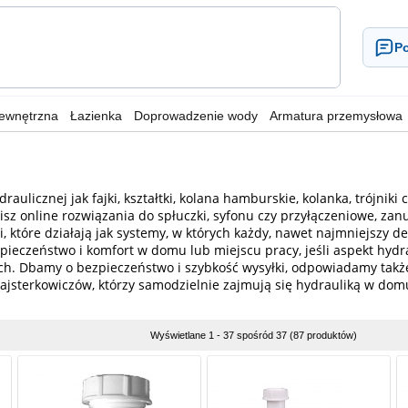
Po
wewnętrzna
Łazienka
Doprowadzenie wody
Armatura przemysłowa
raulicznej jak fajki, kształtki, kolana hamburskie, kolanka, trójnik
z online rozwiązania do spłuczki, syfonu czy przyłączeniowe, zan
ji, które działają jak systemy, w których każdy, nawet najmniejszy
zpieczeństwo i komfort w domu lub miejscu pracy, jeśli aspekt hydr
h. Dbamy o bezpieczeństwo i szybkość wysyłki, odpowiadamy także 
majsterkowiczów, którzy samodzielnie zajmują się hydrauliką w do
Wyświetlane 1 - 37 spośród 37 (87 produktów)