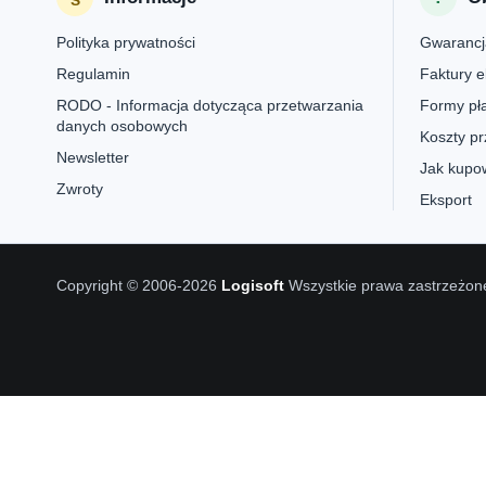
Polityka prywatności
Gwarancj
Regulamin
Faktury e
RODO - Informacja dotycząca przetwarzania
Formy pła
danych osobowych
Koszty pr
Newsletter
Jak kupow
Zwroty
Eksport
Copyright © 2006-2026
Logisoft
Wszystkie prawa zastrzeżon