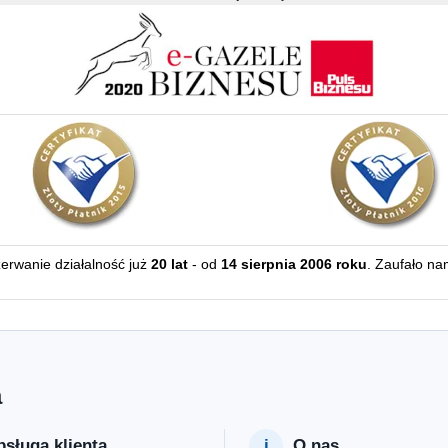
zerwanie działalność już
20 lat
- od
14 sierpnia 2006 roku
. Zaufało na
a
sługa klienta
O nas