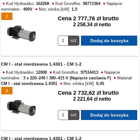
Kod Hydrauliko:
162268
Kod Grundfos:
98771564
Napięcie
nominalne :
400V
Moc silnika [kW]:
1,5
2
Cena
2 777,76 zł brutto
2 258,34 zł netto
szt.
CM I - stal nierdzewna 1.4301 - CM 1-2
Kod Hydrauliko:
12008
Kod Grundfos:
97514413
Napięcie
nominalne :
3 x 220–240 / 380–415 V (Napięcie zasilania F)
Materiał:
CM I - stal nierdzewna 1.4301
Moc silnika [kW]:
0,45
3
Cena
2 732,62 zł brutto
2 221,64 zł netto
szt.
CM I - stal nierdzewna 1.4301 - CM 1-2