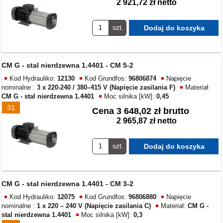
2 921,72 zł netto
szt.
CM G - stal nierdzewna 1.4401 - CM 5-2
Kod Hydrauliko:
12130
Kod Grundfos:
96806874
Napięcie
nominalne :
3 x 220-240 / 380–415 V (Napięcie zasilania F)
Materiał:
CM G - stal nierdzewna 1.4401
Moc silnika [kW]:
0,45
31
Cena
3 648,02 zł brutto
2 965,87 zł netto
szt.
CM G - stal nierdzewna 1.4401 - CM 3-2
Kod Hydrauliko:
12075
Kod Grundfos:
96806880
Napięcie
nominalne :
1 x 220 – 240 V (Napięcie zasilania C)
Materiał:
CM G -
stal nierdzewna 1.4401
Moc silnika [kW]:
0,3