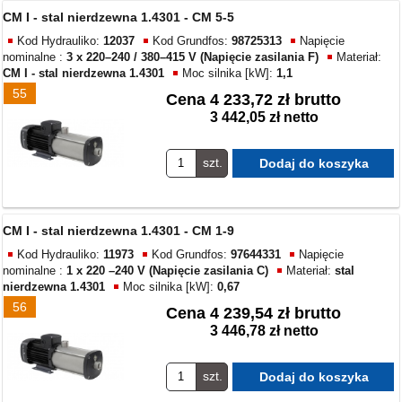
CM I - stal nierdzewna 1.4301 - CM 5-5
Kod Hydrauliko:
12037
Kod Grundfos:
98725313
Napięcie
nominalne :
3 x 220–240 / 380–415 V (Napięcie zasilania F)
Materiał:
CM I - stal nierdzewna 1.4301
Moc silnika [kW]:
1,1
55
Cena
4 233,72 zł brutto
3 442,05 zł netto
szt.
CM I - stal nierdzewna 1.4301 - CM 1-9
Kod Hydrauliko:
11973
Kod Grundfos:
97644331
Napięcie
nominalne :
1 x 220 –240 V (Napięcie zasilania C)
Materiał:
stal
nierdzewna 1.4301
Moc silnika [kW]:
0,67
56
Cena
4 239,54 zł brutto
3 446,78 zł netto
szt.