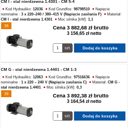
CM I - stal nierdzewna 1.4301 - CM 5-4
Kod Hydrauliko:
12036
Kod Grundfos:
98798510
Napięcie
nominalne :
3 x 220–240 / 380–415 V (Napięcie zasilania F)
Materiał:
CM I - stal nierdzewna 1.4301
Moc silnika [kW]:
1,1
38
Cena
3 882,68 zł brutto
3 156,65 zł netto
szt.
CM G - stal nierdzewna 1.4401 - CM 1-3
Kod Hydrauliko:
12063
Kod Grundfos:
97516636
Napięcie
nominalne :
1 x 220 – 240 V (Napięcie zasilania C)
Materiał:
CM G -
stal nierdzewna 1.4401
Moc silnika [kW]:
0,3
39
Cena
3 892,38 zł brutto
3 164,54 zł netto
szt.