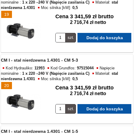
nominalne :
1 x 220 –240 V (Napięcie zasilania C)
Materiał:
stal
nierdzewna 1.4301
Moc silnika [kW]:
0,5
19
Cena
3 341,59 zł brutto
2 716,74 zł netto
szt.
CM I - stal nierdzewna 1.4301 - CM 5-3
Kod Hydrauliko:
11993
Kod Grundfos:
97515044
Napięcie
nominalne :
1 x 220 –240 V (Napięcie zasilania C)
Materiał:
stal
nierdzewna 1.4301
Moc silnika [kW]:
0,5
20
Cena
3 341,59 zł brutto
2 716,74 zł netto
szt.
CM I - stal nierdzewna 1.4301 - CM 1-5