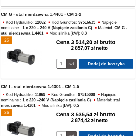
CM G - stal nierdzewna 1.4401 - CM 1-2
Kod Hydrauliko:
12062
Kod Grundfos:
97516635
Napięcie
nominalne :
1 x 220 – 240 V (Napięcie zasilania C)
Materiał:
CM G -
stal nierdzewna 1.4401
Moc silnika [kW]:
0,3
25
Cena
3 514,20 zł brutto
2 857,07 zł netto
szt.
CM I - stal nierdzewna 1.4301 - CM 1-5
Kod Hydrauliko:
11969
Kod Grundfos:
97515000
Napięcie
nominalne :
1 x 220 –240 V (Napięcie zasilania C)
Materiał:
stal
nierdzewna 1.4301
Moc silnika [kW]:
0,5
26
Cena
3 535,54 zł brutto
2 874,42 zł netto
szt.