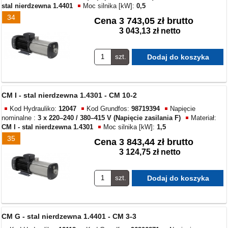
stal nierdzewna 1.4401
Moc silnika [kW]:
0,5
34
Cena
3 743,05 zł brutto
3 043,13 zł netto
szt.
CM I - stal nierdzewna 1.4301 - CM 10-2
Kod Hydrauliko:
12047
Kod Grundfos:
98719394
Napięcie
nominalne :
3 x 220–240 / 380–415 V (Napięcie zasilania F)
Materiał:
CM I - stal nierdzewna 1.4301
Moc silnika [kW]:
1,5
35
Cena
3 843,44 zł brutto
3 124,75 zł netto
szt.
CM G - stal nierdzewna 1.4401 - CM 3-3