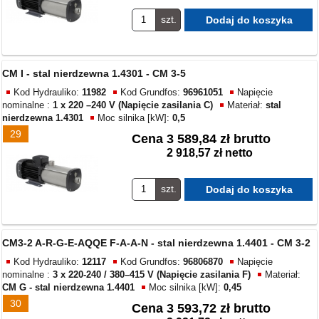
szt.
CM I - stal nierdzewna 1.4301 - CM 3-5
Kod Hydrauliko:
11982
Kod Grundfos:
96961051
Napięcie
nominalne :
1 x 220 –240 V (Napięcie zasilania C)
Materiał:
stal
nierdzewna 1.4301
Moc silnika [kW]:
0,5
29
Cena
3 589,84 zł brutto
2 918,57 zł netto
szt.
CM3-2 A-R-G-E-AQQE F-A-A-N - stal nierdzewna 1.4401 - CM 3-2
Kod Hydrauliko:
12117
Kod Grundfos:
96806870
Napięcie
nominalne :
3 x 220-240 / 380–415 V (Napięcie zasilania F)
Materiał:
CM G - stal nierdzewna 1.4401
Moc silnika [kW]:
0,45
30
Cena
3 593,72 zł brutto