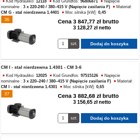
Kod Hydrauliko:
12118
Kod Grundfos:
96806871
Napięcie
nominalne :
3 x 220-240 / 380–415 V (Napięcie zasilania F)
Materiał:
CM G - stal nierdzewna 1.4401
Moc silnika [kW]:
0,45
36
Cena
3 847,77 zł brutto
3 128,27 zł netto
szt.
CM I - stal nierdzewna 1.4301 - CM 3-6
Kod Hydrauliko:
12025
Kod Grundfos:
97515126
Napięcie
nominalne :
3 x 220–240 / 380–415 V (Napięcie zasilania F)
Materiał:
CM I - stal nierdzewna 1.4301
Moc silnika [kW]:
0,65
37
Cena
3 882,68 zł brutto
3 156,65 zł netto
szt.