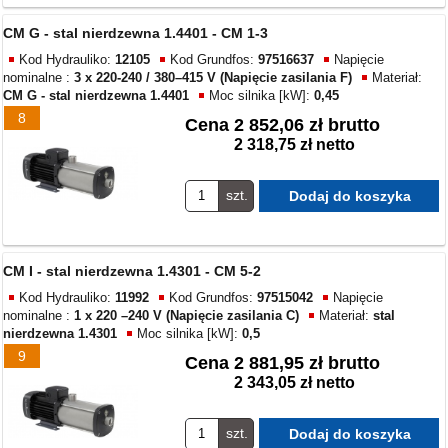
CM G - stal nierdzewna 1.4401 - CM 1-3
Kod Hydrauliko:
12105
Kod Grundfos:
97516637
Napięcie
nominalne :
3 x 220-240 / 380–415 V (Napięcie zasilania F)
Materiał:
CM G - stal nierdzewna 1.4401
Moc silnika [kW]:
0,45
8
Cena
2 852,06 zł brutto
2 318,75 zł netto
szt.
CM I - stal nierdzewna 1.4301 - CM 5-2
Kod Hydrauliko:
11992
Kod Grundfos:
97515042
Napięcie
nominalne :
1 x 220 –240 V (Napięcie zasilania C)
Materiał:
stal
nierdzewna 1.4301
Moc silnika [kW]:
0,5
9
Cena
2 881,95 zł brutto
2 343,05 zł netto
szt.