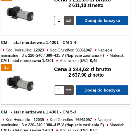
2 611,10 zł netto
szt.
CM I - stal nierdzewna 1.4301 - CM 3-4
Kod Hydrauliko:
12023
Kod Grundfos:
96961047
Napięcie
nominalne :
3 x 220–240 / 380–415 V (Napięcie zasilania F)
Materiał:
CM I - stal nierdzewna 1.4301
Moc silnika [kW]:
0,45
16
Cena
3 244,62 zł brutto
2 637,90 zł netto
szt.
CM I - stal nierdzewna 1.4301 - CM 5-3
Kod Hydrauliko:
12035
Kod Grundfos:
96961057
Napięcie
nominalne :
3 x 220–240 / 380–415 V (Napięcie zasilania F)
Materiał:
CM I - stal nierdzewna 1.4301
Moc silnika [kW]:
0,65