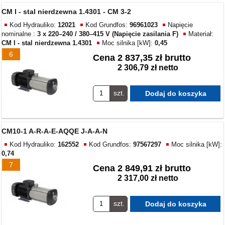
CM I - stal nierdzewna 1.4301 - CM 3-2
Kod Hydrauliko:
12021
Kod Grundfos:
96961023
Napięcie
nominalne :
3 x 220–240 / 380–415 V (Napięcie zasilania F)
Materiał:
CM I - stal nierdzewna 1.4301
Moc silnika [kW]:
0,45
6
Cena
2 837,35 zł brutto
2 306,79 zł netto
szt.
CM10-1 A-R-A-E-AQQE J-A-A-N
Kod Hydrauliko:
162552
Kod Grundfos:
97567297
Moc silnika [kW]:
0,74
7
Cena
2 849,91 zł brutto
2 317,00 zł netto
szt.