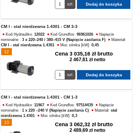
szt.
CM I - stal nierdzewna 1.4301 - CM 3-3
Kod Hydrauliko:
12022
Kod Grundfos:
96961026
Napięcie
nominalne :
3 x 220–240 / 380–415 V (Napięcie zasilania F)
Materiał:
CM I - stal nierdzewna 1.4301
Moc silnika [kW]:
0,45
12
Cena
3 035,16 zł brutto
2 467,61 zł netto
szt.
CM I - stal nierdzewna 1.4301 - CM 1-3
Kod Hydrauliko:
11967
Kod Grundfos:
97514439
Napięcie
nominalne :
1 x 220 –240 V (Napięcie zasilania C)
Materiał:
stal
nierdzewna 1.4301
Moc silnika [kW]:
0,3
13
Cena
3 062,32 zł brutto
2 489,69 zł netto