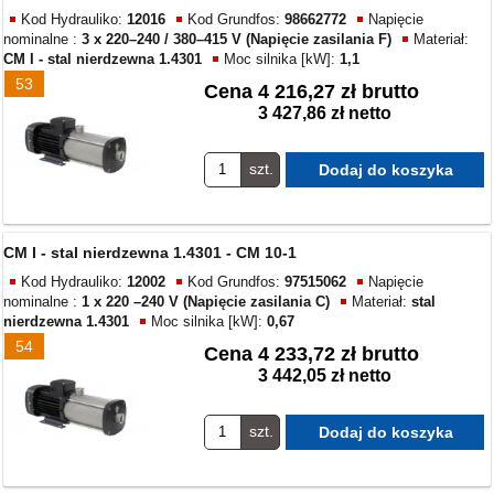
Kod Hydrauliko:
12016
Kod Grundfos:
98662772
Napięcie
nominalne :
3 x 220–240 / 380–415 V (Napięcie zasilania F)
Materiał:
CM I - stal nierdzewna 1.4301
Moc silnika [kW]:
1,1
53
Cena
4 216,27 zł brutto
3 427,86 zł netto
szt.
CM I - stal nierdzewna 1.4301 - CM 10-1
Kod Hydrauliko:
12002
Kod Grundfos:
97515062
Napięcie
nominalne :
1 x 220 –240 V (Napięcie zasilania C)
Materiał:
stal
nierdzewna 1.4301
Moc silnika [kW]:
0,67
54
Cena
4 233,72 zł brutto
3 442,05 zł netto
szt.