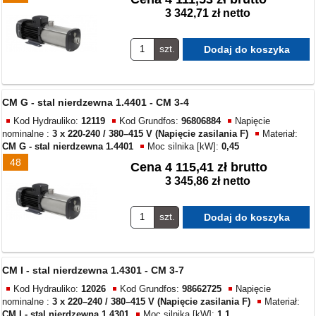
3 342,71 zł netto
szt.
CM G - stal nierdzewna 1.4401 - CM 3-4
Kod Hydrauliko:
12119
Kod Grundfos:
96806884
Napięcie
nominalne :
3 x 220-240 / 380–415 V (Napięcie zasilania F)
Materiał:
CM G - stal nierdzewna 1.4401
Moc silnika [kW]:
0,45
48
Cena
4 115,41 zł brutto
3 345,86 zł netto
szt.
CM I - stal nierdzewna 1.4301 - CM 3-7
Kod Hydrauliko:
12026
Kod Grundfos:
98662725
Napięcie
nominalne :
3 x 220–240 / 380–415 V (Napięcie zasilania F)
Materiał:
CM I - stal nierdzewna 1.4301
Moc silnika [kW]:
1,1