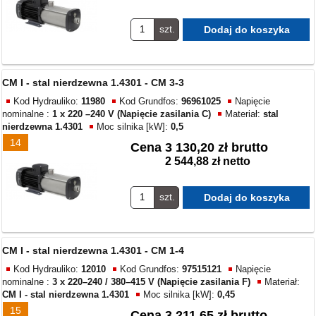
szt.
CM I - stal nierdzewna 1.4301 - CM 3-3
Kod Hydrauliko:
11980
Kod Grundfos:
96961025
Napięcie
nominalne :
1 x 220 –240 V (Napięcie zasilania C)
Materiał:
stal
nierdzewna 1.4301
Moc silnika [kW]:
0,5
14
Cena
3 130,20 zł brutto
2 544,88 zł netto
szt.
CM I - stal nierdzewna 1.4301 - CM 1-4
Kod Hydrauliko:
12010
Kod Grundfos:
97515121
Napięcie
nominalne :
3 x 220–240 / 380–415 V (Napięcie zasilania F)
Materiał:
CM I - stal nierdzewna 1.4301
Moc silnika [kW]:
0,45
15
Cena
3 211,65 zł brutto