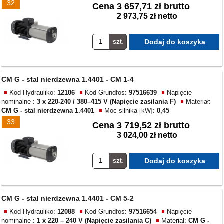
32
Cena
3 657,71 zł brutto
2 973,75 zł netto
szt.
CM G - stal nierdzewna 1.4401 - CM 1-4
Kod Hydrauliko:
12106
Kod Grundfos:
97516639
Napięcie
nominalne :
3 x 220-240 / 380–415 V (Napięcie zasilania F)
Materiał:
CM G - stal nierdzewna 1.4401
Moc silnika [kW]:
0,45
33
Cena
3 719,52 zł brutto
3 024,00 zł netto
szt.
CM G - stal nierdzewna 1.4401 - CM 5-2
Kod Hydrauliko:
12088
Kod Grundfos:
97516654
Napięcie
nominalne :
1 x 220 – 240 V (Napięcie zasilania C)
Materiał:
CM G -