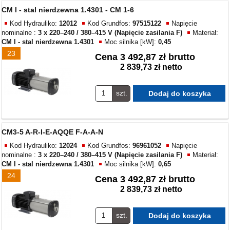
CM I - stal nierdzewna 1.4301 - CM 1-6
Kod Hydrauliko:
12012
Kod Grundfos:
97515122
Napięcie
nominalne :
3 x 220–240 / 380–415 V (Napięcie zasilania F)
Materiał:
CM I - stal nierdzewna 1.4301
Moc silnika [kW]:
0,45
23
Cena
3 492,87 zł brutto
2 839,73 zł netto
szt.
CM3-5 A-R-I-E-AQQE F-A-A-N
Kod Hydrauliko:
12024
Kod Grundfos:
96961052
Napięcie
nominalne :
3 x 220–240 / 380–415 V (Napięcie zasilania F)
Materiał:
CM I - stal nierdzewna 1.4301
Moc silnika [kW]:
0,65
24
Cena
3 492,87 zł brutto
2 839,73 zł netto
szt.