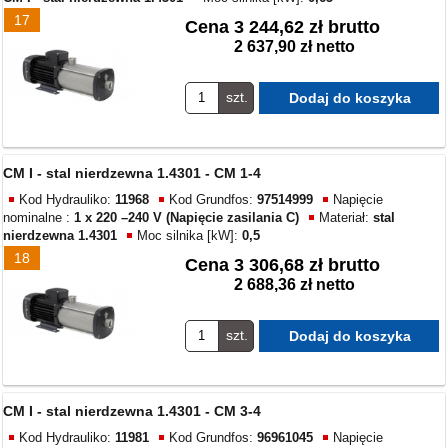
17
Cena
3 244,62 zł brutto
2 637,90 zł netto
szt.
CM I - stal nierdzewna 1.4301 - CM 1-4
Kod Hydrauliko:
11968
Kod Grundfos:
97514999
Napięcie
nominalne :
1 x 220 –240 V (Napięcie zasilania C)
Materiał:
stal
nierdzewna 1.4301
Moc silnika [kW]:
0,5
18
Cena
3 306,68 zł brutto
2 688,36 zł netto
szt.
CM I - stal nierdzewna 1.4301 - CM 3-4
Kod Hydrauliko:
11981
Kod Grundfos:
96961045
Napięcie