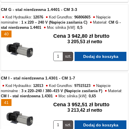
CM G - stal nierdzewna 1.4401 - CM 3-3
Kod Hydrauliko:
12076
Kod Grundfos:
96806865
Napięcie
nominalne :
1 x 220 – 240 V (Napięcie zasilania C)
Materiał:
CM G -
stal nierdzewna 1.4401
Moc silnika [kW]:
0,5
40
Cena
3 942,80 zł brutto
3 205,53 zł netto
szt.
CM I - stal nierdzewna 1.4301 - CM 1-7
Kod Hydrauliko:
12013
Kod Grundfos:
97515123
Napięcie
nominalne :
3 x 220–240 / 380–415 V (Napięcie zasilania F)
Materiał:
CM I - stal nierdzewna 1.4301
Moc silnika [kW]:
0,65
41
Cena
3 952,51 zł brutto
3 213,42 zł netto
szt.