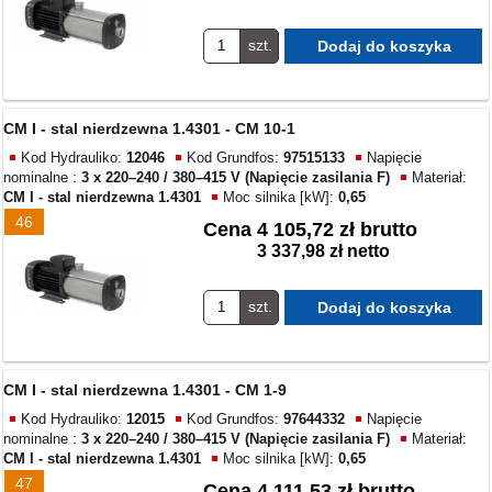
szt.
CM I - stal nierdzewna 1.4301 - CM 10-1
Kod Hydrauliko:
12046
Kod Grundfos:
97515133
Napięcie
nominalne :
3 x 220–240 / 380–415 V (Napięcie zasilania F)
Materiał:
CM I - stal nierdzewna 1.4301
Moc silnika [kW]:
0,65
46
Cena
4 105,72 zł brutto
3 337,98 zł netto
szt.
CM I - stal nierdzewna 1.4301 - CM 1-9
Kod Hydrauliko:
12015
Kod Grundfos:
97644332
Napięcie
nominalne :
3 x 220–240 / 380–415 V (Napięcie zasilania F)
Materiał:
CM I - stal nierdzewna 1.4301
Moc silnika [kW]:
0,65
47
Cena
4 111,53 zł brutto