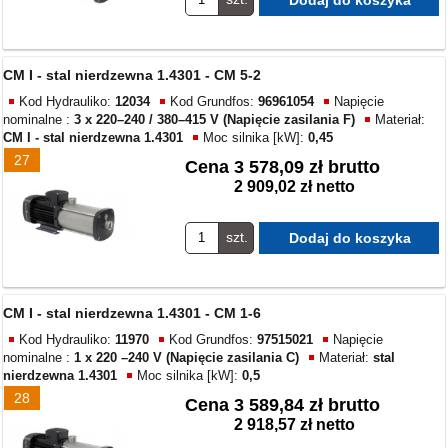
CM I - stal nierdzewna 1.4301 - CM 5-2
Kod Hydrauliko:
12034
Kod Grundfos:
96961054
Napięcie
nominalne :
3 x 220–240 / 380–415 V (Napięcie zasilania F)
Materiał:
CM I - stal nierdzewna 1.4301
Moc silnika [kW]:
0,45
27
Cena
3 578,09 zł brutto
2 909,02 zł netto
szt.
CM I - stal nierdzewna 1.4301 - CM 1-6
Kod Hydrauliko:
11970
Kod Grundfos:
97515021
Napięcie
nominalne :
1 x 220 –240 V (Napięcie zasilania C)
Materiał:
stal
nierdzewna 1.4301
Moc silnika [kW]:
0,5
28
Cena
3 589,84 zł brutto
2 918,57 zł netto