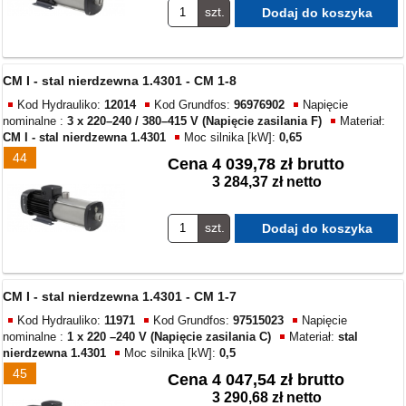
szt.
CM I - stal nierdzewna 1.4301 - CM 1-8
Kod Hydrauliko:
12014
Kod Grundfos:
96976902
Napięcie
nominalne :
3 x 220–240 / 380–415 V (Napięcie zasilania F)
Materiał:
CM I - stal nierdzewna 1.4301
Moc silnika [kW]:
0,65
44
Cena
4 039,78 zł brutto
3 284,37 zł netto
szt.
CM I - stal nierdzewna 1.4301 - CM 1-7
Kod Hydrauliko:
11971
Kod Grundfos:
97515023
Napięcie
nominalne :
1 x 220 –240 V (Napięcie zasilania C)
Materiał:
stal
nierdzewna 1.4301
Moc silnika [kW]:
0,5
45
Cena
4 047,54 zł brutto
3 290,68 zł netto