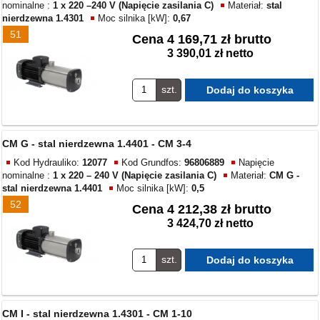
nominalne :
1 x 220 –240 V (Napięcie zasilania C)
Materiał:
stal
nierdzewna 1.4301
Moc silnika [kW]:
0,67
51
Cena
4 169,71 zł brutto
3 390,01 zł netto
szt.
CM G - stal nierdzewna 1.4401 - CM 3-4
Kod Hydrauliko:
12077
Kod Grundfos:
96806889
Napięcie
nominalne :
1 x 220 – 240 V (Napięcie zasilania C)
Materiał:
CM G -
stal nierdzewna 1.4401
Moc silnika [kW]:
0,5
52
Cena
4 212,38 zł brutto
3 424,70 zł netto
szt.
CM I - stal nierdzewna 1.4301 - CM 1-10