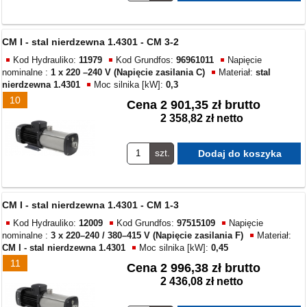
CM I - stal nierdzewna 1.4301 - CM 3-2
Kod Hydrauliko:
11979
Kod Grundfos:
96961011
Napięcie
nominalne :
1 x 220 –240 V (Napięcie zasilania C)
Materiał:
stal
nierdzewna 1.4301
Moc silnika [kW]:
0,3
10
Cena
2 901,35 zł brutto
2 358,82 zł netto
szt.
CM I - stal nierdzewna 1.4301 - CM 1-3
Kod Hydrauliko:
12009
Kod Grundfos:
97515109
Napięcie
nominalne :
3 x 220–240 / 380–415 V (Napięcie zasilania F)
Materiał:
CM I - stal nierdzewna 1.4301
Moc silnika [kW]:
0,45
11
Cena
2 996,38 zł brutto
2 436,08 zł netto