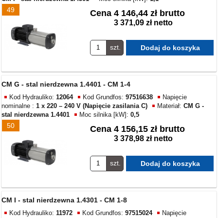
49
Cena
4 146,44 zł brutto
3 371,09 zł netto
szt.
CM G - stal nierdzewna 1.4401 - CM 1-4
Kod Hydrauliko:
12064
Kod Grundfos:
97516638
Napięcie
nominalne :
1 x 220 – 240 V (Napięcie zasilania C)
Materiał:
CM G -
stal nierdzewna 1.4401
Moc silnika [kW]:
0,5
50
Cena
4 156,15 zł brutto
3 378,98 zł netto
szt.
CM I - stal nierdzewna 1.4301 - CM 1-8
Kod Hydrauliko:
11972
Kod Grundfos:
97515024
Napięcie