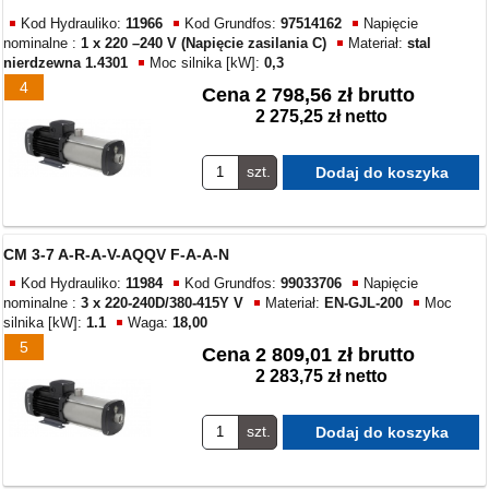
Kod Hydrauliko:
11966
Kod Grundfos:
97514162
Napięcie
nominalne :
1 x 220 –240 V (Napięcie zasilania C)
Materiał:
stal
nierdzewna 1.4301
Moc silnika [kW]:
0,3
4
Cena
2 798,56 zł brutto
2 275,25 zł netto
szt.
CM 3-7 A-R-A-V-AQQV F-A-A-N
Kod Hydrauliko:
11984
Kod Grundfos:
99033706
Napięcie
nominalne :
3 x 220-240D/380-415Y V
Materiał:
EN-GJL-200
Moc
silnika [kW]:
1.1
Waga:
18,00
5
Cena
2 809,01 zł brutto
2 283,75 zł netto
szt.