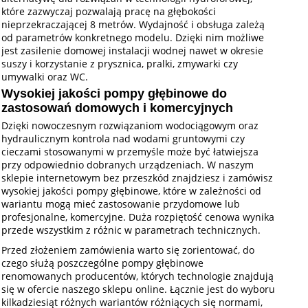
które zazwyczaj pozwalają pracę na głębokości
nieprzekraczającej 8 metrów. Wydajność i obsługa zależą
od parametrów konkretnego modelu. Dzięki nim możliwe
jest zasilenie domowej instalacji wodnej nawet w okresie
suszy i korzystanie z prysznica, pralki, zmywarki czy
umywalki oraz WC.
Wysokiej jakości pompy głębinowe do
zastosowań domowych i komercyjnych
Dzięki nowoczesnym rozwiązaniom wodociągowym oraz
hydraulicznym kontrola nad wodami gruntowymi czy
cieczami stosowanymi w przemyśle może być łatwiejsza
przy odpowiednio dobranych urządzeniach. W naszym
sklepie internetowym bez przeszkód znajdziesz i zamówisz
wysokiej jakości pompy głębinowe, które w zależności od
wariantu mogą mieć zastosowanie przydomowe lub
profesjonalne, komercyjne. Duża rozpiętość cenowa wynika
przede wszystkim z różnic w parametrach technicznych.
Przed złożeniem zamówienia warto się zorientować, do
czego służą poszczególne pompy głębinowe
renomowanych producentów, których technologie znajdują
się w ofercie naszego sklepu online. Łącznie jest do wyboru
kilkadziesiąt różnych wariantów różniących się normami,