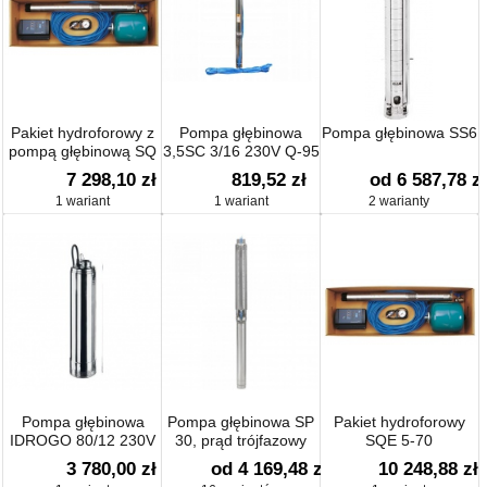
Pakiet hydroforowy z
Pompa głębinowa
Pompa głębinowa SS6
pompą głębinową SQ
3,5SC 3/16 230V Q-95
3-40
H-75
7 298,10 zł
819,52 zł
od 6 587,78 zł
1 wariant
1 wariant
2 warianty
Pompa głębinowa
Pompa głębinowa SP
Pakiet hydroforowy
IDROGO 80/12 230V
30, prąd trójfazowy
SQE 5-70
Ebara
3 780,00 zł
od 4 169,48 zł
10 248,88 zł