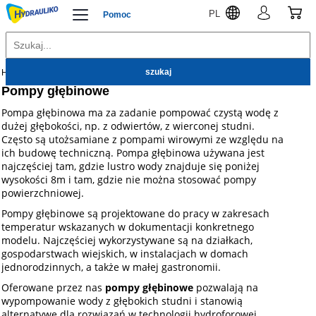
PL
Pomoc
Hydrauliko
Pompy
Pompy głębinowe
Pompa głębinowa ma za zadanie pompować czystą wodę z
dużej głębokości, np. z odwiertów, z wierconej studni.
Często są utożsamiane z pompami wirowymi ze względu na
ich budowę techniczną. Pompa głębinowa używana jest
najczęściej tam, gdzie lustro wody znajduje się poniżej
wysokości 8m i tam, gdzie nie można stosować pompy
powierzchniowej.
Pompy głębinowe są projektowane do pracy w zakresach
temperatur wskazanych w dokumentacji konkretnego
modelu. Najczęściej wykorzystywane są na działkach,
gospodarstwach wiejskich, w instalacjach w domach
jednorodzinnych, a także w małej gastronomii.
Oferowane przez nas
pompy głębinowe
pozwalają na
wypompowanie wody z głębokich studni i stanowią
alternatywę dla rozwiązań w technologii hydroforowej,