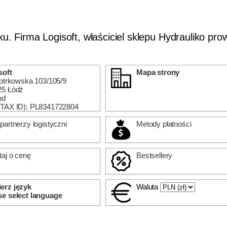
ku. Firma Logisoft, właściciel sklepu Hydrauliko pro
soft
Mapa strony
iotrkowska 103/105/9
25 Łódź
nd
(TAX ID): PL8341722804
partnerzy logistyczni
Metody płatności
taj o cenę
Bestsellery
erz język
Waluta
se select language