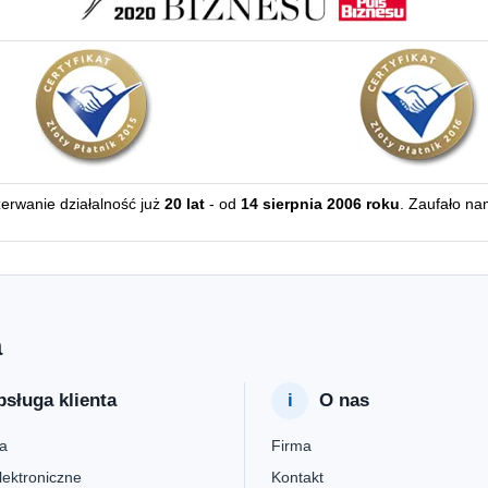
zerwanie działalność już
20 lat
- od
14 sierpnia 2006 roku
. Zaufało na
a
sługa klienta
O nas
a
Firma
lektroniczne
Kontakt