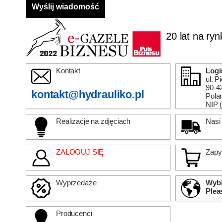
20 lat na ryn
Kontakt
Logi
ul. P
90-4
kontakt@hydrauliko.pl
Pola
NIP 
Realizacje na zdjęciach
Nasi 
ZALOGUJ SIĘ
Zapy
Wyprzedaże
Wybi
Plea
Producenci