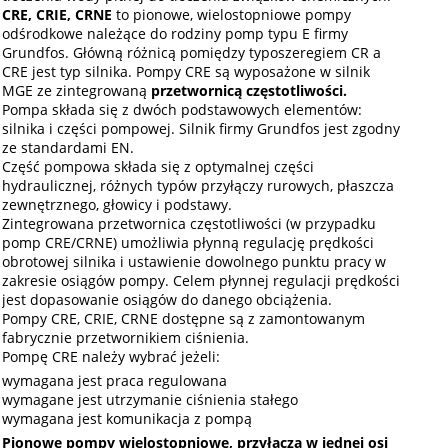
CRE, CRIE, CRNE
to pionowe, wielostopniowe pompy
odśrodkowe należące do rodziny pomp typu E firmy
Grundfos. Główną różnicą pomiędzy typoszeregiem CR a
CRE jest typ silnika. Pompy CRE są wyposażone w silnik
MGE ze zintegrowaną
przetwornicą częstotliwości.
Pompa składa się z dwóch podstawowych elementów:
silnika i części pompowej. Silnik firmy Grundfos jest zgodny
ze standardami EN.
Część pompowa składa się z optymalnej części
hydraulicznej, różnych typów przyłączy rurowych, płaszcza
zewnętrznego, głowicy i podstawy.
Zintegrowana przetwornica częstotliwości (w przypadku
pomp CRE/CRNE) umożliwia płynną regulację prędkości
obrotowej silnika i ustawienie dowolnego punktu pracy w
zakresie osiągów pompy. Celem płynnej regulacji prędkości
jest dopasowanie osiągów do danego obciążenia.
Pompy CRE, CRIE, CRNE dostępne są z zamontowanym
fabrycznie przetwornikiem ciśnienia.
Pompę CRE należy wybrać jeżeli:
wymagana jest praca regulowana
wymagane jest utrzymanie ciśnienia stałego
wymagana jest komunikacja z pompą
Pionowe pompy wielostopniowe, przyłącza w jednej osi