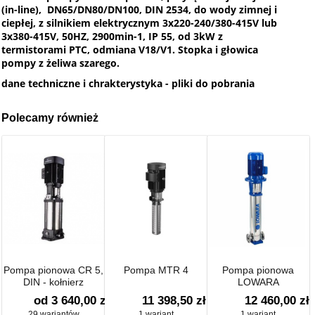
(in-line), DN65/DN80/DN100, DIN 2534, do wody zimnej i
ciepłej, z silnikiem elektrycznym 3x220-240/380-415V lub
3x380-415V, 50HZ, 2900min-1, IP 55, od 3kW z
termistorami PTC, odmiana V18/V1. Stopka i głowica
pompy z żeliwa szarego.
dane techniczne i chrakterystyka - pliki do pobrania
Polecamy również
Pompa pionowa CR 5,
Pompa MTR 4
Pompa pionowa
DIN - kołnierz
LOWARA
22SV05N055T/D
od 3 640,00 zł
11 398,50 zł
12 460,00 zł
29 wariantów
1 wariant
1 wariant