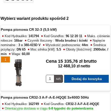
Wybierz wariant produktu spośród 2
Pompa pionowa CR 32-3 (5,5 kW)
Kod Hydrauliko:
141794
Kod Grundfos:
96 12 20 11
Maks. ciśnienie
robocze:
16bar
Czynnik tloczony :
Woda brudna i ścieki
Napięcie
nominalne :
3 x 380-415D V
Wysokość podnoszenia:
44m
Średnica
przyłączy:
DN 65
Moc silnika [kW]:
5.5
Obroty [ilość/min]:
2900obr. /
min
Waga:
60,00
1
Cena
15 335,76 zł brutto
12 468,10 zł netto
szt.
Pompa pionowa CR32-3 A-F-A-E-HQQE 3x400D 50Hz
Kod Hydrauliko:
162749
Kod Grundfos:
CR32-3 A-F-A-E-HQQE
Orientacyjna dostawa w ciągu
6-8 tygodni do potwierdzenia