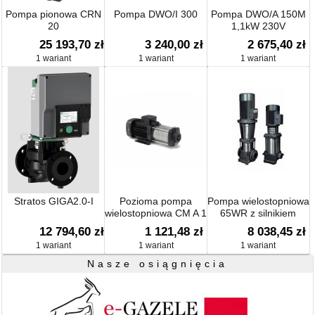
Pompa pionowa CRN
Pompa DWO/I 300
Pompa DWO/A 150M
20
1,1kW 230V
25 193,70 zł
3 240,00 zł
2 675,40 zł
1 wariant
1 wariant
1 wariant
Stratos GIGA2.0-I
Pozioma pompa
Pompa wielostopniowa
wielostopniowa CM A 1
65WR z silnikiem
[1x220-240V] AQQV
4,0kW
12 794,60 zł
1 121,48 zł
8 038,45 zł
1 wariant
1 wariant
1 wariant
Nasze osiągnięcia