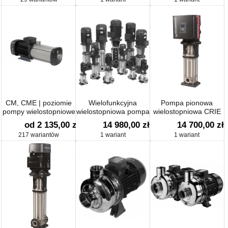
CM, CME | poziomie
Wielofunkcyjna
Pompa pionowa
pompy wielostopniowe
wielostopniowa pompa
wielostopniowa CRIE
Lowara ITT e-SV
od 2 135,00 zł
14 980,00 zł
14 700,00 zł
15SV
217 wariantów
1 wariant
1 wariant