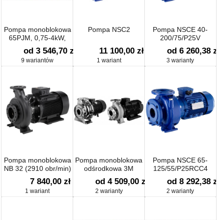
Pompa monoblokowa
Pompa NSC2
Pompa NSCE 40-
65PJM, 0,75-4kW,
200/75/P25V
n=2900/min
od 3 546,70 zł
11 100,00 zł
od 6 260,38 zł
9 wariantów
1 wariant
3 warianty
Pompa monoblokowa
Pompa monoblokowa
Pompa NSCE 65-
NB 32 (2910 obr/min)
odśrodkowa 3M
125/55/P25RCC4
1x230V
7 840,00 zł
od 4 509,00 zł
od 8 292,38 zł
1 wariant
2 warianty
2 warianty