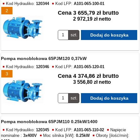
Kod Hydrauliko:
120344
Kod LFP:
A101-065-100-01
2
Cena
3 655,79 zł brutto
2 972,19 zł netto
szt.
Pompa monoblokowa 65PJM120 0,37kW
Kod Hydrauliko:
120346
Kod LFP:
A101-065-120-01
3
Cena
4 374,86 zł brutto
3 556,80 zł netto
szt.
Pompa monoblokowa 65PJM110 0.25kW/1400
Kod Hydrauliko:
120345
Kod LFP:
A101-065-110-02
Napięcie
nominalne :
3x400V
Moc silnika [kW]:
0.25kW
Obroty [ilość/min]: