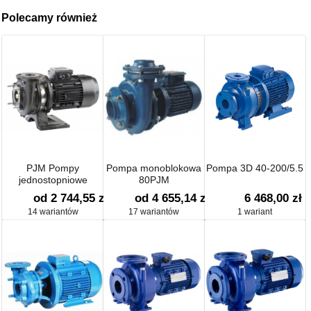
Polecamy również
PJM Pompy
Pompa monoblokowa
Pompa 3D 40-200/5.5
jednostopniowe
80PJM
monoblokowe
od 2 744,55 zł
od 4 655,14 zł
6 468,00 zł
14 wariantów
17 wariantów
1 wariant