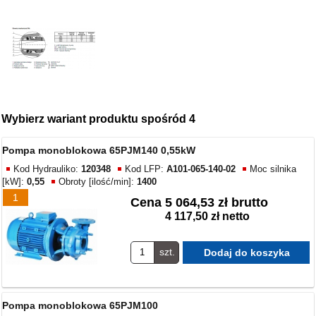
Wybierz wariant produktu spośród 4
Pompa monoblokowa 65PJM140 0,55kW
Kod Hydrauliko:
120348
Kod LFP:
A101-065-140-02
Moc silnika
[kW]:
0,55
Obroty [ilość/min]:
1400
1
Cena
5 064,53 zł brutto
4 117,50 zł netto
szt.
Pompa monoblokowa 65PJM100