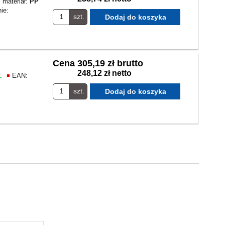
materiał:
PP
ie:
szt.
Cena
305,19 zł brutto
248,12 zł netto
.
EAN:
szt.