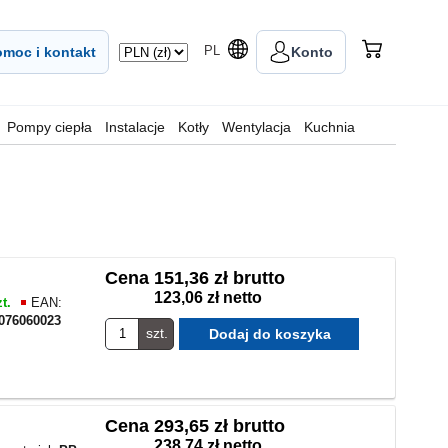
PL
moc i kontakt
Konto
Pompy ciepła
Instalacje
Kotły
Wentylacja
Kuchnia
Cena
151,36 zł brutto
123,06 zł netto
t.
EAN:
076060023
szt.
Cena
293,65 zł brutto
238,74 zł netto