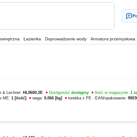
Po
wewnętrzna
Łazienka
Doprowadzenie wody
Armatura przemysłowa
r & Lechner:
HL0600.2E
Dostępność
dostępny
Ilość w magazynie:
1 sz
ie ME:
1 [ilość]
waga:
0,066 [kg]
torebka z PE - EAN/opakowanie:
9003