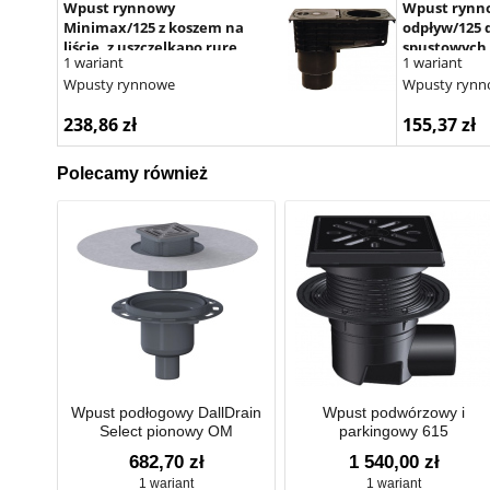
Wpust rynnowy
Wpust rynn
Minimax/125 z koszem na
odpływ/125 d
liście, z uszczelkąpo rurę
spustowych f
1 wariant
1 wariant
spustową d 80mm i
Wpusty rynnowe
Wpusty rynn
mrozoodporną klapą
antyzapachową
238,86 zł
155,37 zł
Polecamy również
Wpust podłogowy DallDrain
Wpust podwórzowy i
Select pionowy OM
parkingowy 615
682,70 zł
1 540,00 zł
1 wariant
1 wariant