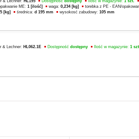
er & Lechner:
HL195
Dostępność
dostępny
Ilość w magazynie:
1 szt.
 opakwanie ME:
1 [ilość]
waga:
0,234 [kg]
torebka z PE - EAN/opakowan
5 [kg]
średnica:
d 195 mm
wysokosć zabudowy:
105 mm
r & Lechner:
HL062.1E
Dostępność
dostępny
Ilość w magazynie:
1 szt