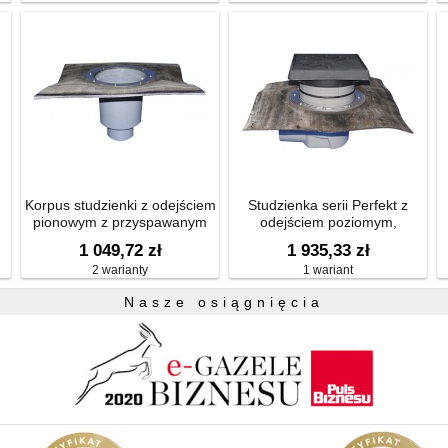
i osadnikiem piasku
Korpus studzienki z odejściem
Studzienka serii Perfekt z
pionowym z przyspawanym
odejściem poziomym,
 z
kołnierzem bitumicznym
płaszczem izolacyjnym
k
1 049,72 zł
1 935,33 zł
d500mm
bitumicznym d500mm, ramą
2 warianty
1 wariant
260 x 260 mm i kratką 226 x
em
226 mm z żeliwa , koszem
Nasze osiągnięcia