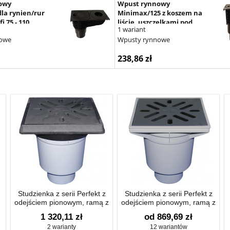
owy
Wpust rynnowy
la rynien/rur
Minimax/125 z koszem na
i 75 - 110
liście, uszczelkami pod
1 wariant
rury spustowe d 75-
owe
Wpusty rynnowe
110mm i mrozoodporną
klapą antyzapachową
238,86 zł
Studzienka z serii Perfekt z
Studzienka z serii Perfekt z
odejściem pionowym, ramą z
odejściem pionowym, ramą z
żeliwa 260x260mm, kratką
tworzywa sztucznego
1 320,11 zł
od 869,69 zł
ściekową z żeliwa
244x244mm
2 warianty
12 wariantów
226x226mm, zasyfonowaniem