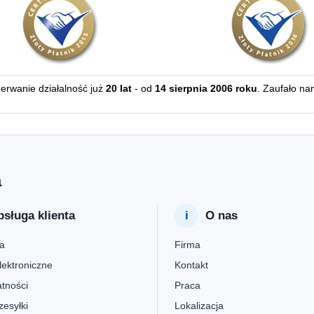
zerwanie działalność już
20 lat
- od
14 sierpnia 2006 roku
. Zaufało na
a
sługa klienta
O nas
a
Firma
lektroniczne
Kontakt
tności
Praca
zesyłki
Lokalizacja