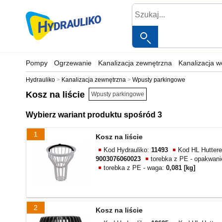
Pompy
Ogrzewanie
Kanalizacja zewnętrzna
Kanalizacja 
Hydrauliko
Kanalizacja zewnętrzna
Wpusty parkingowe
Kosz na liście
Wpusty parkingowe
Wybierz wariant produktu spośród 3
1
Kosz na liście
Kod Hydrauliko:
11493
Kod HL Huttere
9003076060023
torebka z PE - opakwan
torebka z PE - waga:
0,081 [kg]
2
Kosz na liście