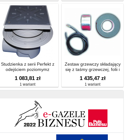
Studzienka z serii Perfekt z
Zestaw grzewczy składający
odejściem poziomymz
się z taśmy grzewczej, folii i
ołnierzem izolacyjnym ramą z
materiału izolacyjnego, 47 W/
1 083,81 zł
1 435,47 zł
tworzywa sztucznego
230 V
1 wariant
1 wariant
240x240mm, kratką z
tworzywa sztucznego
226x226mm,