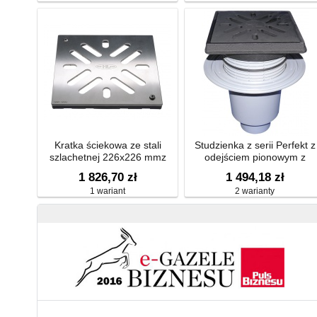
Kratka ściekowa ze stali
Studzienka z serii Perfekt z
szlachetnej 226x226 mmz
odejściem pionowym z
płytką dystansową
kołnierzem izolacyjnym, ramą
1 826,70 zł
1 494,18 zł
żeliwa 260x260mm, kratką
1 wariant
2 warianty
ściekową z żeliwa
226x226mm, zasyfonowani