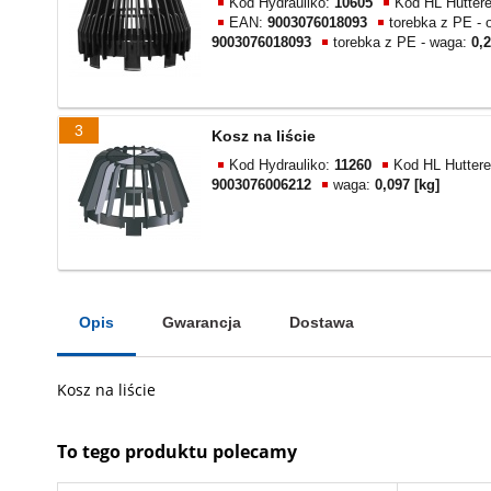
Kod Hydrauliko:
10605
Kod HL Hutter
EAN:
9003076018093
torebka z PE -
9003076018093
torebka z PE - waga:
0,2
3
Kosz na liście
Kod Hydrauliko:
11260
Kod HL Huttere
9003076006212
waga:
0,097 [kg]
Opis
Gwarancja
Dostawa
Kosz na liście
To tego produktu polecamy