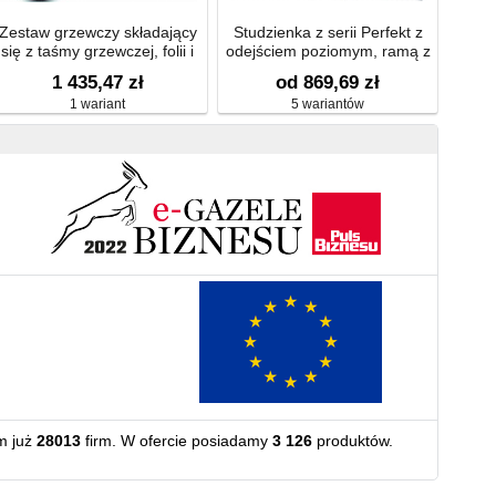
Zestaw grzewczy składający
Studzienka z serii Perfekt z
się z taśmy grzewczej, folii i
odejściem poziomym, ramą z
materiału izolacyjnego, 47 W/
tworzywa sztucznego
1 435,47 zł
od 869,69 zł
230 V
244x244mm
1 wariant
5 wariantów
m już
28013
firm. W ofercie posiadamy
3 126
produktów.