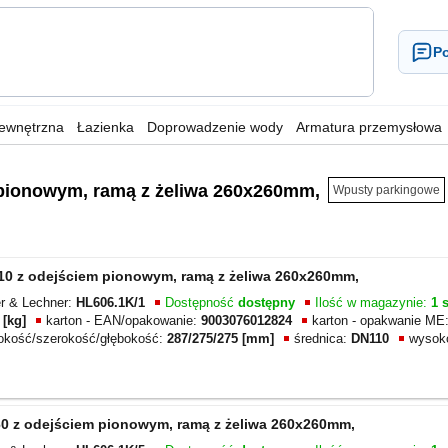
Po
wewnętrzna
Łazienka
Doprowadzenie wody
Armatura przemysłowa
m pionowym, ramą z żeliwa 260x260mm,
Wpusty parkingowe
N110 z odejściem pionowym, ramą z żeliwa 260x260mm,
er & Lechner:
HL606.1K/1
Dostępność
dostępny
Ilość w magazynie:
1 s
 [kg]
karton - EAN/opakowanie:
9003076012824
karton - opakwanie ME
sokość/szerokość/głębokość:
287/275/275 [mm]
średnica:
DN110
wysok
160 z odejściem pionowym, ramą z żeliwa 260x260mm,