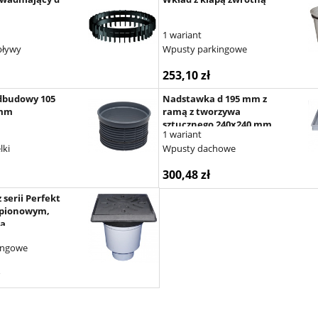
1 wariant
pływy
Wpusty parkingowe
253,10 zł
dbudowy 105
Nadstawka d 195 mm z
 mm
ramą z tworzywa
sztucznego 240x240 mm,
1 wariant
O-Ring
lki
Wpusty dachowe
300,48 zł
 serii Perfekt
 pionowym,
wa
 kratką
ingowe
eliwa
iem i
piasku