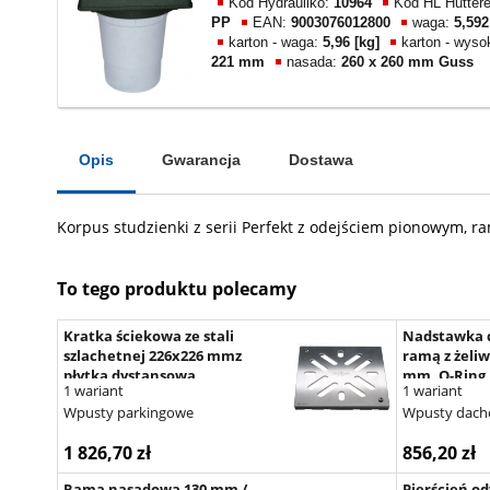
Kod Hydrauliko:
10964
Kod HL Hutter
PP
EAN:
9003076012800
waga:
5,592
karton - waga:
5,96 [kg]
karton - wys
221 mm
nasada:
260 x 260 mm Guss
Opis
Gwarancja
Dostawa
Korpus studzienki z serii Perfekt z odejściem pionowym, 
To tego produktu polecamy
Kratka ściekowa ze stali
Nadstawka 
szlachetnej 226x226 mmz
ramą z żeli
płytką dystansową
mm, O-Ring
1 wariant
1 wariant
Wpusty parkingowe
Wpusty dac
1 826,70 zł
856,20 zł
Rama nasadowa 130 mm /
Pierścień o