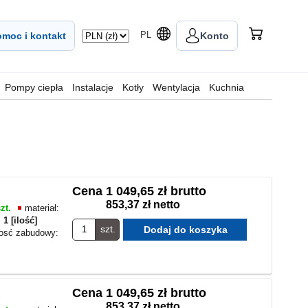
PL
moc i kontakt
Konto
Pompy ciepła
Instalacje
Kotły
Wentylacja
Kuchnia
Cena
1 049,65 zł brutto
853,37 zł netto
zt.
materiał:
:
1 [ilość]
szt.
osć zabudowy:
Cena
1 049,65 zł brutto
853,37 zł netto