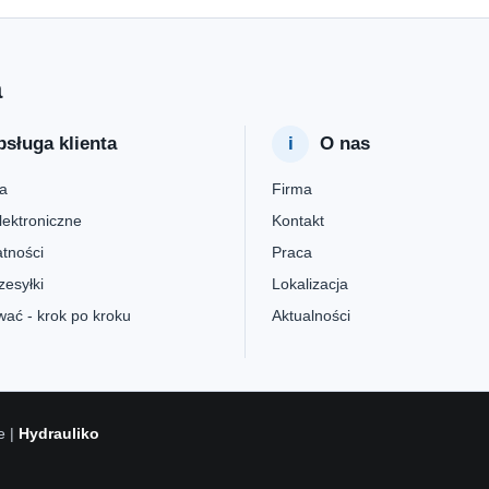
a
sługa klienta
O nas
a
Firma
lektroniczne
Kontakt
tności
Praca
zesyłki
Lokalizacja
ać - krok po kroku
Aktualności
e |
Hydrauliko