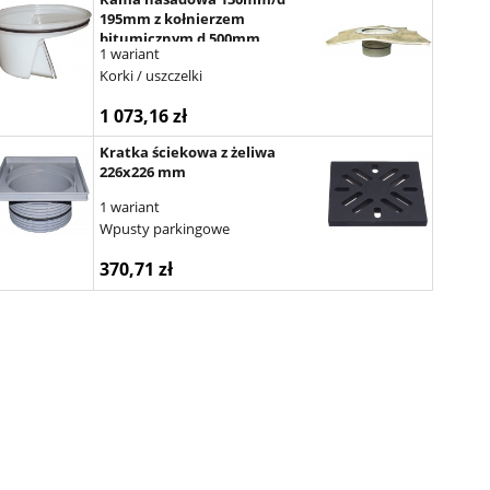
195mm z kołnierzem
bitumicznym d 500mm
1 wariant
Korki / uszczelki
1 073,16 zł
Kratka ściekowa z żeliwa
226x226 mm
1 wariant
Wpusty parkingowe
370,71 zł