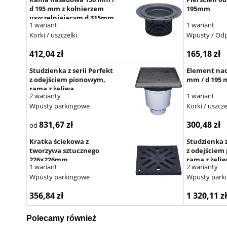
d 195 mm z kołnierzem
195mm
uszczelniającym d 315mm
1 wariant
1 wariant
Korki / uszczelki
Wpusty / Od
412,04 zł
165,18 zł
Studzienka z serii Perfekt
Element na
z odejściem pionowym,
mm / d 195
ramą z żeliwa
2 warianty
1 wariant
260x260mm, kratką
Wpusty parkingowe
Korki / uszcze
ściekową z żeliwa
226x226mm, klapą
831,67 zł
300,48 zł
antyzapachową i
od
osadnikiem piasku
Kratka ściekowa z
Studzienka z
tworzywa sztucznego
z odejściem
226x226mm
ramą z żeli
1 wariant
2 warianty
260x260mm,
Wpusty parkingowe
Wpusty park
ściekową z ż
226x226mm,
356,84 zł
1 320,11 zł
zasyfonowan
osadnikiem 
Polecamy również