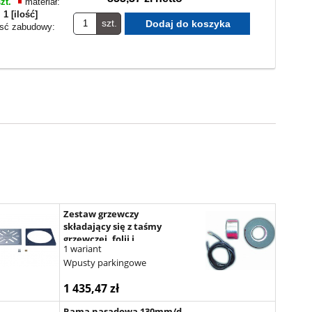
zt.
materiał:
:
1 [ilość]
szt.
sć zabudowy:
Zestaw grzewczy
składający się z taśmy
grzewczej, folii i
1 wariant
materiału izolacyjnego, 47
Wpusty parkingowe
W/ 230 V
1 435,47 zł
Rama nasadowa 130mm/d