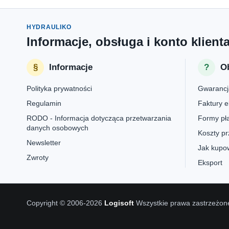
HYDRAULIKO
Informacje, obsługa i konto klient
Informacje
Ob
Polityka prywatności
Gwarancj
Regulamin
Faktury e
RODO - Informacja dotycząca przetwarzania
Formy pła
danych osobowych
Koszty pr
Newsletter
Jak kupow
Zwroty
Eksport
Copyright © 2006-2026
Logisoft
Wszystkie prawa zastrzeżon