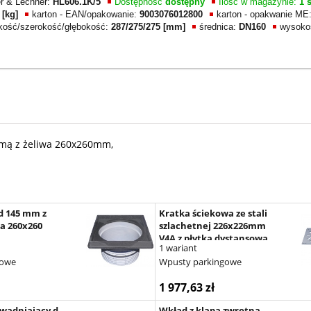
er & Lechner:
HL606.1K/5
Dostępność
dostępny
Ilość w magazynie:
1 s
 [kg]
karton - EAN/opakowanie:
9003076012800
karton - opakwanie ME
okość/szerokość/głębokość:
287/275/275 [mm]
średnica:
DN160
wysoko
ramą z żeliwa 260x260mm,
d 145 mm z
Kratka ściekowa ze stali
wa 260x260
szlachetnej 226x226mm
V4A z płytką dystansową
1 wariant
howe
Wpusty parkingowe
1 977,63 zł
dwadniający d
Wkład z klapą zwrotną