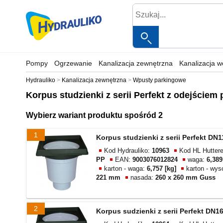
Pompy
Ogrzewanie
Kanalizacja zewnętrzna
Kanalizacja 
Hydrauliko
Kanalizacja zewnętrzna
Wpusty parkingowe
Korpus studzienki z serii Perfekt z odejście
Wybierz wariant produktu spośród 2
1
Korpus studzienki z serii Perfekt D
Kod Hydrauliko:
10963
Kod HL Hutter
PP
EAN:
9003076012824
waga:
6,389
karton - waga:
6,757 [kg]
karton - wy
221 mm
nasada:
260 x 260 mm Guss
2
Korpus sudzienki z serii Perfekt DN