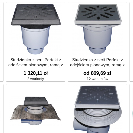
Studzienka z serii Perfekt z
Studzienka z serii Perfekt z
odejściem pionowym, ramą z
odejściem pionowym, ramą z
żeliwa 260x260mm, kratką
tworzywa sztucznego
1 320,11 zł
od 869,69 zł
ściekową z żeliwa
244x244mm
2 warianty
12 wariantów
226x226mm, zasyfonowaniem
i osadnikiem piasku