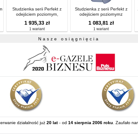
em
Studzienka serii Perfekt z
Studzienka z serii Perfekt z
odejściem poziomym,
odejściem poziomymz
płaszczem izolacyjnym
kołnierzem izolacyjnym ramą z
1 935,33 zł
1 083,81 zł
bitumicznym d500mm, ramą
tworzywa sztucznego
1 wariant
1 wariant
260 x 260 mm i kratką 226 x
240x240mm, kratką z
226 mm z żeliwa , koszem
tworzywa sztucznego
Nasze osiągnięcia
226x226mm,
zerwanie działalność już
20 lat
- od
14 sierpnia 2006 roku
. Zaufało na