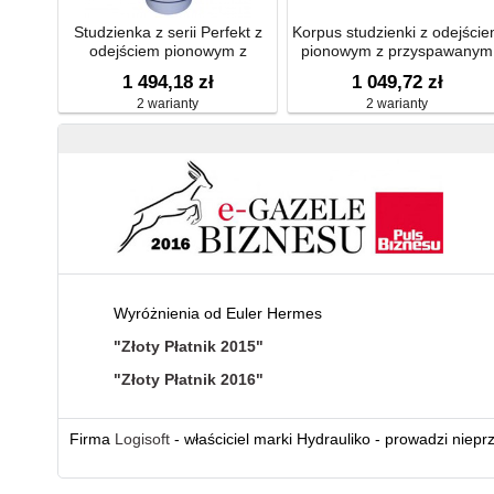
Studzienka z serii Perfekt z
Korpus studzienki z odejści
odejściem pionowym z
pionowym z przyspawanym
kołnierzem izolacyjnym, ramą z
kołnierzem bitumicznym
1 494,18 zł
1 049,72 zł
żeliwa 260x260mm, kratką
d500mm
2 warianty
2 warianty
ściekową z żeliwa
226x226mm, zasyfonowaniem
Wyróżnienia od Euler Hermes
"Złoty Płatnik 2015"
"Złoty Płatnik 2016"
Firma
Logisoft
- właściciel marki Hydrauliko - prowadzi niepr