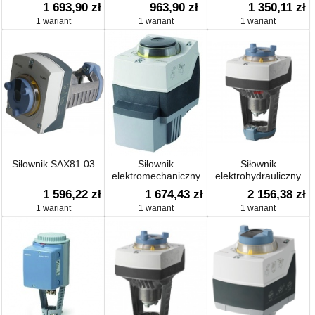
TYP SAX31.03
SAS31.00
SAS31.50 (zamiennik
1 693,90 zł
963,90 zł
1 350,11 zł
SQS35.50)
1 wariant
1 wariant
1 wariant
Siłownik SAX81.03
Siłownik
Siłownik
elektromechaniczny
elektrohydrauliczny
SAS61.53
TYP SAX61.03
1 596,22 zł
1 674,43 zł
2 156,38 zł
1 wariant
1 wariant
1 wariant