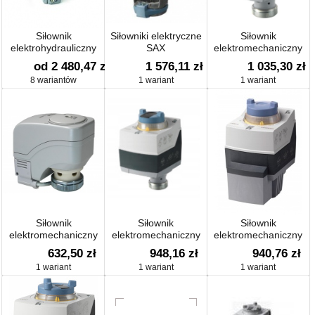
Siłownik
Siłowniki elektryczne
Siłownik
elektrohydrauliczny
SAX
elektromechaniczny
TYP SKD
SAS81.03
od 2 480,47 zł
1 576,11 zł
1 035,30 zł
8 wariantów
1 wariant
1 wariant
Siłownik
Siłownik
Siłownik
elektromechaniczny
elektromechaniczny
elektromechaniczny
typ SSB..1.1
SAS81.00 24V AC/DC
SAT31.008
632,50 zł
948,16 zł
940,76 zł
3PKT 400N 150s
1 wariant
1 wariant
1 wariant
653,45 653,45