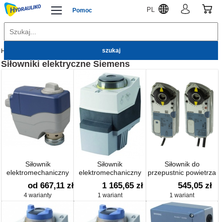
PL
Pomoc
Hydrauliko
Siemens
Siłowniki
Siłowniki elektryczne
Siemens
Siłownik
Siłownik
Siłownik do
elektromechaniczny
elektromechaniczny
przepustnic powietrza
typ SSC
SAS61.03
GEB..1E
od 667,11 zł
1 165,65 zł
545,05 zł
4 warianty
1 wariant
1 wariant