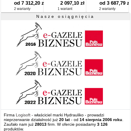
3730
pozycjonerem 24 V
elektryczny TYP 3374-
od 7 312,20 zł
2 097,10 zł
od 3 687,79 zł
DC
11
2 warianty
1 wariant
2 warianty
Nasze osiągnięcia
Firma
Logisoft
- właściciel marki Hydrauliko - prowadzi
nieprzerwanie działalność już
20 lat
- od
14 sierpnia 2006 roku
.
Zaufało nam już
28013
firm. W ofercie posiadamy
3 126
produktów.