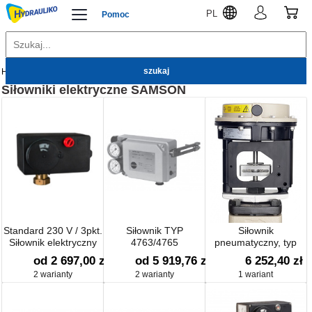
PL
Pomoc
Hydrauliko
SAMSON
Siłowniki
Siłowniki elektryczne
SAMSON
Standard 230 V / 3pkt.
Siłownik TYP
Siłownik
Siłownik elektryczny
4763/4765
pneumatyczny, typ
TYP 5827-A11.3
3372
od 2 697,00 zł
od 5 919,76 zł
6 252,40 zł
2 warianty
2 warianty
1 wariant