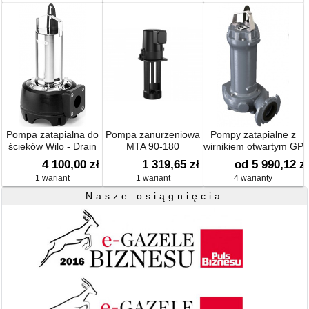
Pompa zatapialna do
Pompa zanurzeniowa
Pompy zatapialne z
ścieków Wilo - Drain
MTA 90-180
wirnikiem otwartym GP
TP 65 E
4 100,00 zł
1 319,65 zł
od 5 990,12 zł
1 wariant
1 wariant
4 warianty
Nasze osiągnięcia