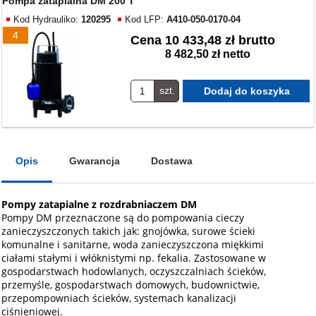
Pompa zatapialna DM 200 T
Kod Hydrauliko:
120295
Kod LFP:
A410-050-0170-04
4
Cena
10 433,48 zł brutto
8 482,50 zł netto
szt.
Opis
Gwarancja
Dostawa
Pompy zatapialne z rozdrabniaczem DM
Pompy DM przeznaczone są do pompowania cieczy
zanieczyszczonych takich jak: gnojówka, surowe ścieki
komunalne i sanitarne, woda zanieczyszczona miękkimi
ciałami stałymi i włóknistymi np. fekalia. Zastosowane w
gospodarstwach hodowlanych, oczyszczalniach ścieków,
przemyśle, gospodarstwach domowych, budownictwie,
przepompowniach ścieków, systemach kanalizacji
ciśnieniowej.