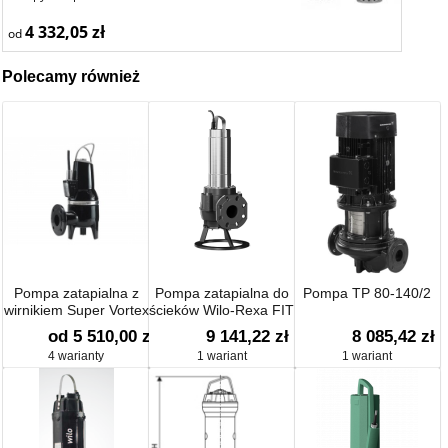
4 332,05 zł
od
Polecamy również
Pompa zatapialna z
Pompa zatapialna do
Pompa TP 80-140/2
wirnikiem Super Vortex
ścieków Wilo-Rexa FIT
SLV.65.65.09.2.50B
od 5 510,00 zł
9 141,22 zł
8 085,42 zł
4 warianty
1 wariant
1 wariant