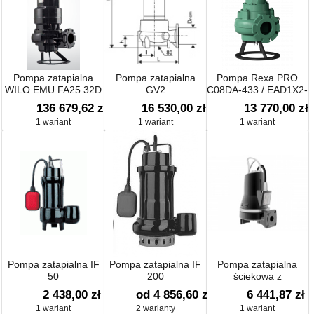
Pompa zatapialna
Pompa zatapialna
Pompa Rexa PRO
WILO EMU FA25.32D
GV2
C08DA-433 / EAD1X2-
T0025-540-O
136 679,62 zł
16 530,00 zł
13 770,00 zł
1 wariant
1 wariant
1 wariant
Pompa zatapialna IF
Pompa zatapialna IF
Pompa zatapialna
50
200
ściekowa z
rozdrabniaczem SEG
2 438,00 zł
od 4 856,60 zł
6 441,87 zł
40.12.2.50B
1 wariant
2 warianty
1 wariant