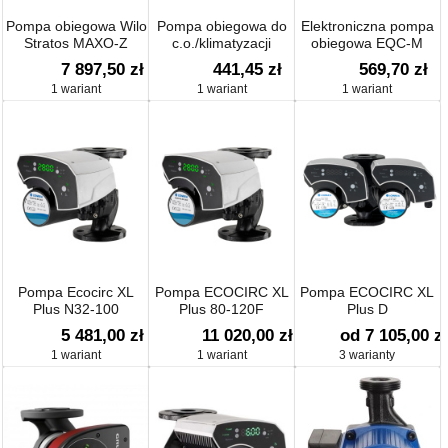
Pompa obiegowa Wilo
Pompa obiegowa do
Elektroniczna pompa
Stratos MAXO-Z
c.o./klimatyzacji
obiegowa EQC-M
ecocirc S+
7 897,50 zł
441,45 zł
569,70 zł
1 wariant
1 wariant
1 wariant
Pompa Ecocirc XL
Pompa ECOCIRC XL
Pompa ECOCIRC XL
Plus N32-100
Plus 80-120F
Plus D
5 481,00 zł
11 020,00 zł
od 7 105,00 zł
1 wariant
1 wariant
3 warianty