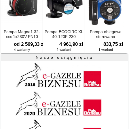
Pompa Magna1 32-
Pompa ECOCIRC XL
Pompa obiegowa
xxx 1x230V PN10
40-120F 230
sterowana
elektronicznie cPCO
od 2 569,33 zł
4 961,90 zł
833,75 zł
4 warianty
1 wariant
1 wariant
Nasze osiągnięcia