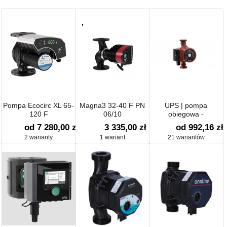
Pompa Ecocirc XL 65-
Magna3 32-40 F PN
UPS | pompa
120 F
06/10
obiegowa -
ogrzewanie,
od 7 280,00 zł
3 335,00 zł
od 992,16 zł
chłodzenie, ciepła
2 warianty
1 wariant
21 wariantów
woda