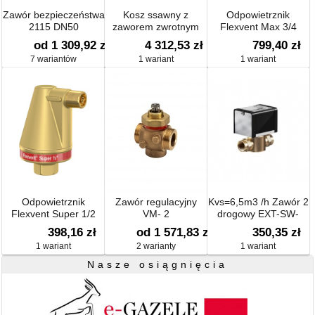
Zawór bezpieczeństwa
Kosz ssawny z
Odpowietrznik
2115 DN50
zaworem zwrotnym
Flexvent Max 3/4
typ 368 DN50-DN250
od 1 309,92 zł
4 312,53 zł
799,40 zł
7 wariantów
1 wariant
1 wariant
Odpowietrznik
Zawór regulacyjny
Kvs=6,5m3 /h Zawór 2
Flexvent Super 1/2
VM- 2
drogowy EXT-SW-
E202V4C7 ,DN20 z
398,16 zł
od 1 571,83 zł
350,35 zł
siłownikiem 230V AC
1 wariant
2 warianty
1 wariant
Nasze osiągnięcia