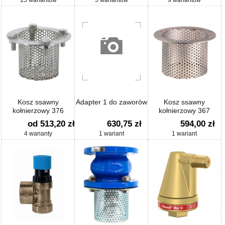
Kosz ssawny
Adapter 1 do zaworów
Kosz ssawny
kołnierzowy 376
kołnierzowy 367
DN50-DN300
od 513,20 zł
630,75 zł
594,00 zł
4 warianty
1 wariant
1 wariant