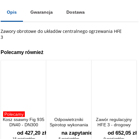
Opis
Gwarancja
Dostawa
Zawory obrotowe do układów centralnego ogrzewania HFE
3
Polecamy również
Polecamy
Kosz ssawny Fig 935
Odpowietrzniki
Zawór regulacyjny
DN40 - DN300
Spirotop wykonania
HFE 3 - drogowy
specjalne DN 15
od 427,20 zł
na zapytanie
od 652,05 zł
15 wariantów
5 wariantów
9 wariantów