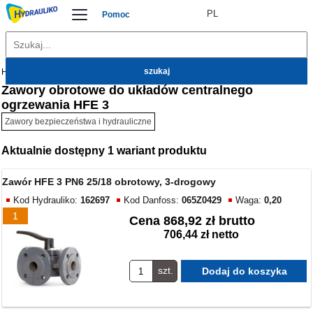
PL
Pomoc
Hydrauliko
Ogrzewanie
Zawory
Zawory obrotowe do układów centralnego
ogrzewania HFE 3
Zawory bezpieczeństwa i hydrauliczne
Aktualnie dostępny 1 wariant produktu
Zawór HFE 3 PN6 25/18 obrotowy, 3-drogowy
Kod Hydrauliko:
162697
Kod Danfoss:
065Z0429
Waga:
0,20
1
Cena
868,92 zł brutto
706,44 zł netto
szt.