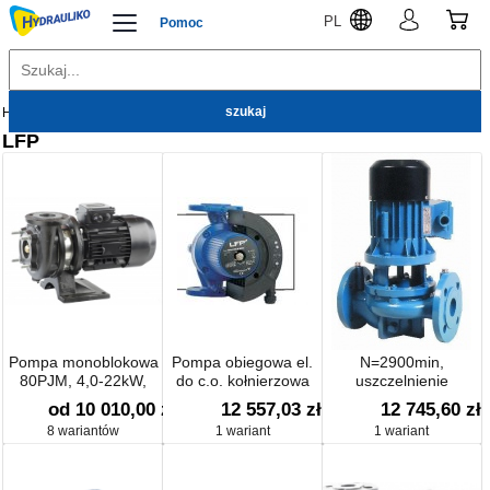
PL
Pomoc
Hydrauliko
LFP
LFP
Pompa monoblokowa
Pompa obiegowa el.
N=2900min,
80PJM, 4,0-22kW,
do c.o. kołnierzowa
uszczelnienie
n=2900/min
POe MEGA
mechaniczne DMc.
od 10 010,00 zł
12 557,03 zł
12 745,60 zł
Pompa liniowa PML2
8 wariantów
1 wariant
1 wariant
DN 80