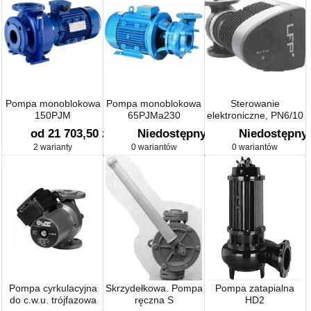
Pompa monoblokowa
Pompa monoblokowa
Sterowanie
150PJM
65PJMa230
elektroniczne, PN6/10
Pompa obiegowa
od 21 703,50 zł
Niedostępny
Niedostępny
65POe120A/B MEGA1
2 warianty
0 wariantów
0 wariantów
Pompa cyrkulacyjna
Skrzydełkowa. Pompa
Pompa zatapialna
do c.w.u. trójfazowa
ręczna S
HD2