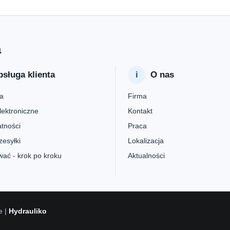
a
sługa klienta
O nas
a
Firma
lektroniczne
Kontakt
tności
Praca
zesyłki
Lokalizacja
ać - krok po kroku
Aktualności
e |
Hydrauliko