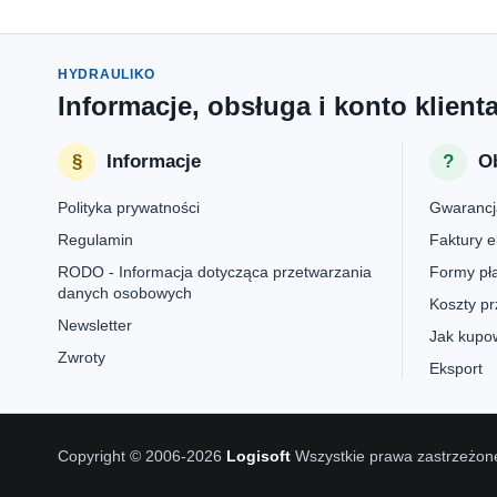
HYDRAULIKO
Informacje, obsługa i konto klient
Informacje
Ob
Polityka prywatności
Gwarancj
Regulamin
Faktury e
RODO - Informacja dotycząca przetwarzania
Formy pła
danych osobowych
Koszty pr
Newsletter
Jak kupow
Zwroty
Eksport
Copyright © 2006-2026
Logisoft
Wszystkie prawa zastrzeżon