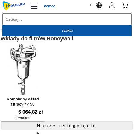
PL
Pomoc
Hydrauliko
Honeywell
Wkłady do filtrów
Wkłady do filtrów
Honeywell
Kompletny wkład
filtracyjny 50
mikronów, dla DN 100
6 064,82 zł
1 wariant
Nasze osiągnięcia