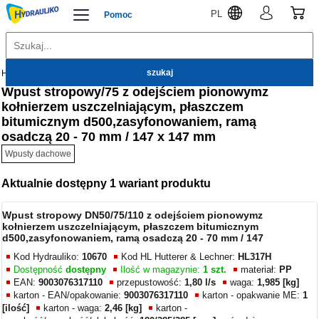
PL
Pomoc
Hydrauliko
Kanalizacja zewnętrzna
Wpusty dachowe
Wpust stropowy/75 z odejściem pionowymz
kołnierzem uszczelniającym, płaszczem
bitumicznym d500,zasyfonowaniem, ramą
osadczą 20 - 70 mm / 147 x 147 mm
Wpusty dachowe
Aktualnie dostępny 1 wariant produktu
Wpust stropowy DN50/75/110 z odejściem pionowymz
kołnierzem uszczelniającym, płaszczem bitumicznym
d500,zasyfonowaniem, ramą osadczą 20 - 70 mm / 147
Kod Hydrauliko:
10670
Kod HL Hutterer & Lechner:
HL317H
Dostępność
dostępny
Ilość w magazynie:
1 szt.
materiał:
PP
EAN:
9003076317110
przepustowość:
1,80 l/s
waga:
1,985 [kg]
karton - EAN/opakowanie:
9003076317110
karton - opakwanie ME:
1
[ilość]
karton - waga:
2,46 [kg]
karton -