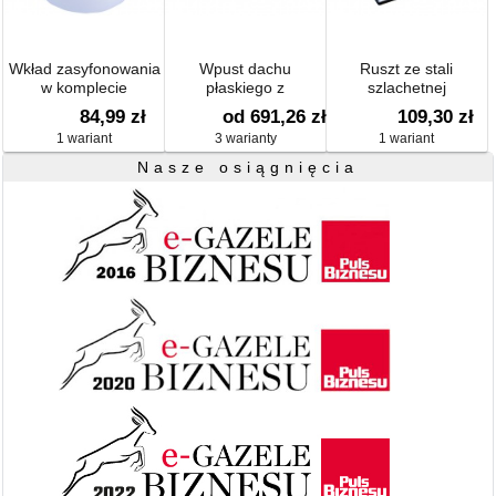
Wkład zasyfonowania
Wpust dachu
Ruszt ze stali
w komplecie
płaskiego z
szlachetnej
przyspawanym
115x115mm
84,99 zł
od 691,26 zł
109,30 zł
płaszczem
1 wariant
3 warianty
1 wariant
bitumicznym d 500mm
Nasze osiągnięcia