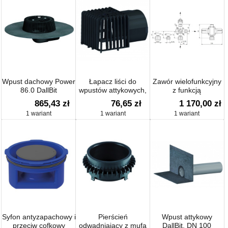
Wpust dachowy Power
Łapacz liści do
Zawór wielofunkcyjny
86.0 DallBit
wpustów attykowych,
z funkcją
92 x 114 mm
przeciwciśnienia,
865,43 zł
76,65 zł
1 170,00 zł
antysyfonową,
1 wariant
1 wariant
1 wariant
przelewową i
zabezpieczającą
Syfon antyzapachowy i
Pierścień
Wpust attykowy
przeciw cofkowy
odwadniający z mufą
DallBit, DN 100