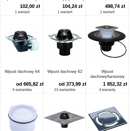
Primus blue do wpustu
do dachów
102,00 zł
104,24 zł
498,74 zł
HL90Prblue
odwróconych, Ø 170
1 wariant
1 wariant
1 wariant
mm
Wpust dachowy 64
Wpust dachowy 62
Wpust
dachowy/tarasowy
pionowy, kratka
od 665,82 zł
od 373,99 zł
1 852,32 zł
ściekowa ze stali
6 wariantów
23 wariantów
4 warianty
szlachetnej, z
podgrzewem (10-
30W/230V)