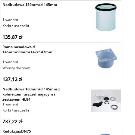
Nadbudowa 130mm/d 145mm
1 wariant
Korki / uszczelki
135,87 zł
Rama nasadowa d
145mm/90mm/147x147mm
1 wariant
Wpusty dachowe
137,12 zł
Nadbudowa 180mm/d 145mm z
kolnierzem uszczelniającym i
zestawem HL84
1 wariant
Korki / uszczelki
737,22 zł
RedukcjaxDN75