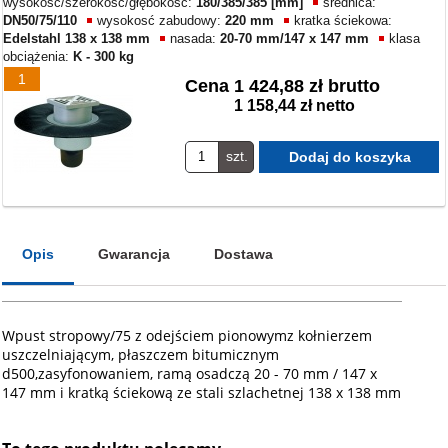
wysokość/szerokość/głębokość:
180/385/385 [mm]
średnica:
DN50/75/110
wysokosć zabudowy:
220 mm
kratka ściekowa:
Edelstahl 138 x 138 mm
nasada:
20-70 mm/147 x 147 mm
klasa
obciążenia:
K - 300 kg
1
Cena
1 424,88 zł brutto
1 158,44 zł netto
szt.
Opis
Gwarancja
Dostawa
Wpust stropowy/75 z odejściem pionowymz kołnierzem
uszczelniającym, płaszczem bitumicznym
d500,zasyfonowaniem, ramą osadczą 20 - 70 mm / 147 x
147 mm i kratką ściekową ze stali szlachetnej 138 x 138 mm