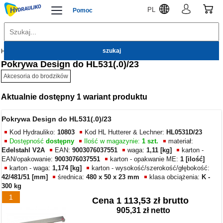
PL
Pomoc
Hydrauliko
Łazienka
Brodziki
Akcesoria do brodzików
Pokrywa Design do HL531(.0)/23
Akcesoria do brodzików
Aktualnie dostępny 1 wariant produktu
Pokrywa Design do HL531(.0)/23
Kod Hydrauliko:
10803
Kod HL Hutterer & Lechner:
HL0531D/23
Dostępność
dostępny
Ilość w magazynie:
1 szt.
materiał:
Edelstahl V2A
EAN:
9003076037551
waga:
1,11 [kg]
karton -
EAN/opakowanie:
9003076037551
karton - opakwanie ME:
1 [ilość]
karton - waga:
1,174 [kg]
karton - wysokość/szerokość/głębokość:
42/481/51 [mm]
średnica:
480 x 50 x 23 mm
klasa obciążenia:
K -
300 kg
1
Cena
1 113,53 zł brutto
905,31 zł netto