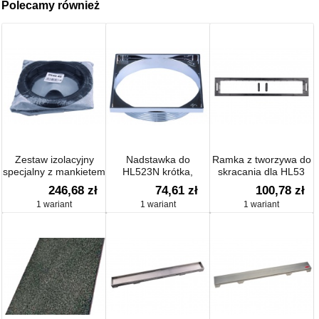
Polecamy również
Zestaw izolacyjny
Nadstawka do
Ramka z tworzywa do
specjalny z mankietem
HL523N krótka,
skracania dla HL53
folii
121x121mm,
246,68 zł
74,61 zł
100,78 zł
chromowana,
1 wariant
1 wariant
1 wariant
wysokość zabudowy
od 8-18mm