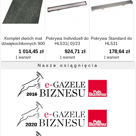
Komplet dwóch mat
Pokrywa Individuell do
Pokrywa Standard do
dźwiękochłonnych 900
HL531(.0)/23
HL531
x 450 mm
1 014,45 zł
924,71 zł
178,64 zł
1 wariant
1 wariant
1 wariant
Nasze osiągnięcia