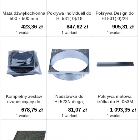
Mata dźwiękochłonna
Pokrywa Individuell do
Pokrywa Design do
500 x 500 mm
HL531(.0)/18
HL531(.0)/28
423,36 zł
847,62 zł
905,31 zł
1 wariant
1 wariant
1 wariant
Kompletny zestaw
Nadstawka do
Pokrywa matowa
uzupełniający do
HL523N długa,
krótka do HL053M
PRIMUS-DRAIN wpust
121x121mm,
678,75 zł
81,07 zł
1 093,35 zł
prysznicowy: ruszt
chromowana, wyskość
1 wariant
1 wariant
1 wariant
nierdzeewny, zestaw
zabudowy od 18-
izolacyjny, antyzapach,
25mm
ramka Klick - klack i
obudowa mont