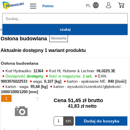
PL
Pomoc
Hydrauliko
Kanalizacja wewnętrzna
Akcesoria
Osłona budowlana
Akcesoria
Aktualnie dostępny 1 wariant produktu
Osłona budowlana
Kod Hydrauliko:
11364
Kod HL Hutterer & Lechner:
HL0225.3E
Dostępność
dostępny
Ilość w magazynie:
1 szt.
EAN:
9003076022533
waga:
0,107 [kg]
karton - opakwanie ME:
840 [ilość]
karton - waga:
95,68 [kg]
karton - wysokość/szerokość/głębokość:
1000/1000/1200 [mm]
1
Cena
51,45 zł brutto
41,83 zł netto
szt.