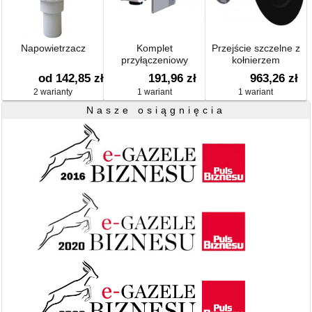
Napowietrzacz
Komplet
Przejście szczelne z
przyłączeniowy
kołnierzem
podwójny do
bitumicznym
od 142,85 zł
191,96 zł
963,26 zł
podłączenia dwóch
2 warianty
1 wariant
1 wariant
urządzeń, pasujący do
korpusu syfonu
Nasze osiągnięcia
HL4000.0