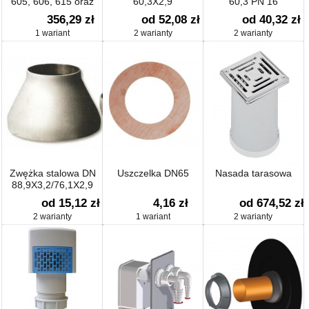
605, 606, 615 oraz
60,3X2,9
60,3 PN 16
616
356,29 zł
od 52,08 zł
od 40,32 zł
1 wariant
2 warianty
2 warianty
Zwężka stalowa DN
Uszczelka DN65
Nasada tarasowa
88,9X3,2/76,1X2,9
od 15,12 zł
4,16 zł
od 674,52 zł
2 warianty
1 wariant
2 warianty