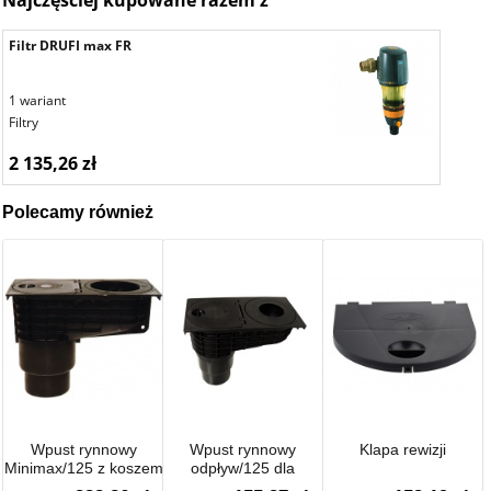
Filtr DRUFI max FR
1 wariant
Filtry
2 135,26 zł
Polecamy również
Wpust rynnowy
Wpust rynnowy
Klapa rewizji
Minimax/125 z koszem
odpływ/125 dla
na liście, uszczelkami
rynien/rur spustowych