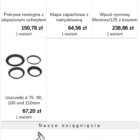
Pokrywa rewizyjna z
Klapa zapachowa z
Wpust rynnowy
ulepszonym uchwytem
natryskiwaną
Minimax/125 z koszem
i wtryskiwaną
uszczelką
na liście, z
150,78 zł
64,56 zł
238,86 zł
uszczelką
uszczelkąpo rurę
1 wariant
1 wariant
1 wariant
spustową d 80mm i
mrozoodporną klapą
antyzapachową
Uszczelki d 75, 90,
100 und 110mm
67,20 zł
1 wariant
Nasze osiągnięcia