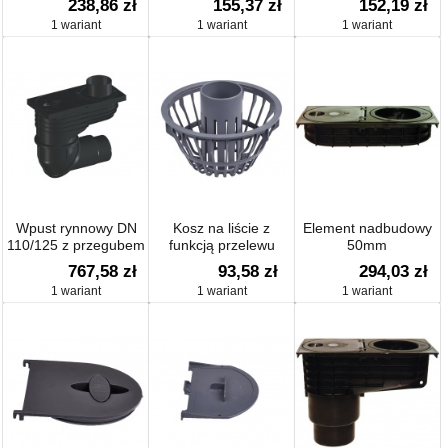
238,86 zł
155,37 zł
152,19 zł
pod rury spustowe d
fi 75 - 110
1 wariant
1 wariant
1 wariant
75-110mm i
mrozoodporną klapą
antyzapachową
Wpust rynnowy DN
Kosz na liście z
Element nadbudowy
110/125 z przegubem
funkcją przelewu
50mm
kulowym, kosz na
767,58 zł
93,58 zł
294,03 zł
liście, klapa
1 wariant
1 wariant
1 wariant
zapachowa, rewizja