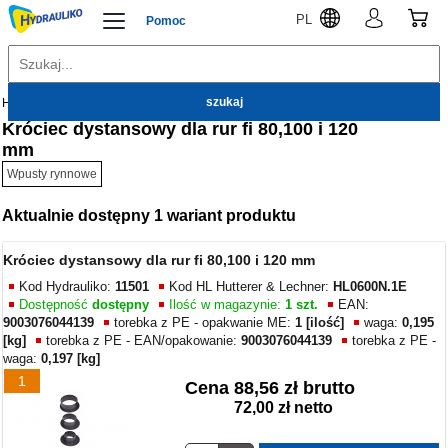
PL
Pomoc
Hydrauliko
Kanalizacja zewnętrzna
Wpusty rynnowe
Króciec dystansowy dla rur fi 80,100 i 120
mm
Wpusty rynnowe
Aktualnie dostępny 1 wariant produktu
Króciec dystansowy dla rur fi 80,100 i 120 mm
Kod Hydrauliko:
11501
Kod HL Hutterer & Lechner:
HL0600N.1E
Dostępność
dostępny
Ilość w magazynie:
1 szt.
EAN:
9003076044139
torebka z PE - opakwanie ME:
1 [ilość]
waga:
0,195
[kg]
torebka z PE - EAN/opakowanie:
9003076044139
torebka z PE -
waga:
0,197 [kg]
1
Cena
88,56 zł brutto
72,00 zł netto