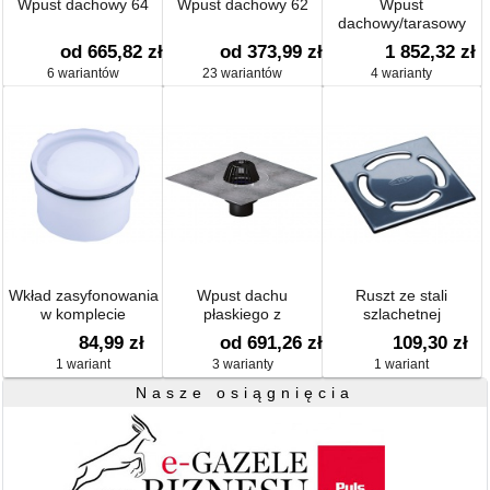
Wpust dachowy 64
Wpust dachowy 62
Wpust
dachowy/tarasowy
pionowy, kratka
od 665,82 zł
od 373,99 zł
1 852,32 zł
ściekowa ze stali
6 wariantów
23 wariantów
4 warianty
szlachetnej, z
podgrzewem (10-
30W/230V)
Wkład zasyfonowania
Wpust dachu
Ruszt ze stali
w komplecie
płaskiego z
szlachetnej
przyspawanym
115x115mm
84,99 zł
od 691,26 zł
109,30 zł
płaszczem
1 wariant
3 warianty
1 wariant
bitumicznym d 500mm
Nasze osiągnięcia