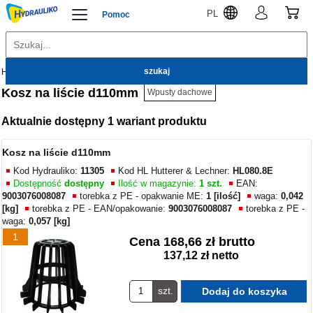
PL
Pomoc
Hydrauliko
Kanalizacja zewnętrzna
Wpusty dachowe
Kosz na liście d110mm
Wpusty dachowe
Aktualnie dostępny 1 wariant produktu
Kosz na liście d110mm
Kod Hydrauliko:
11305
Kod HL Hutterer & Lechner:
HL080.8E
Dostępność
dostępny
Ilość w magazynie:
1 szt.
EAN:
9003076008087
torebka z PE - opakwanie ME:
1 [ilość]
waga:
0,042
[kg]
torebka z PE - EAN/opakowanie:
9003076008087
torebka z PE -
waga:
0,057 [kg]
1
Cena
168,66 zł brutto
137,12 zł netto
szt.