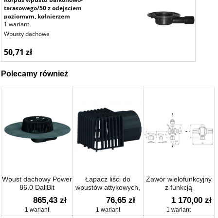
tarasowego/50 z odejsciem
poziomym, kołnierzem
1 wariant
uszczelniającym, wysokość
zabudowy 57 mm
Wpusty dachowe
50,71 zł
Polecamy również
Wpust dachowy Power
Łapacz liści do
Zawór wielofunkcyjny
86.0 DallBit
wpustów attykowych,
z funkcją
92 x 114 mm
przeciwciśnienia,
865,43 zł
76,65 zł
1 170,00 zł
antysyfonową,
1 wariant
1 wariant
1 wariant
przelewową i