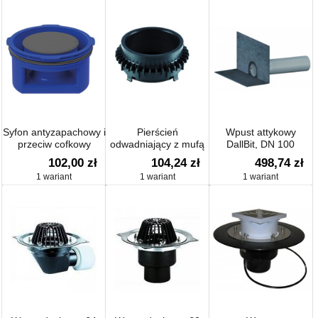
zabezpieczającą
Syfon antyzapachowy i
Pierścień
Wpust attykowy
przeciw cofkowy
odwadniający z mufą
DallBit, DN 100
Primus blue do wpustu
do dachów
102,00 zł
104,24 zł
498,74 zł
HL90Prblue
odwróconych, Ø 170
1 wariant
1 wariant
1 wariant
mm