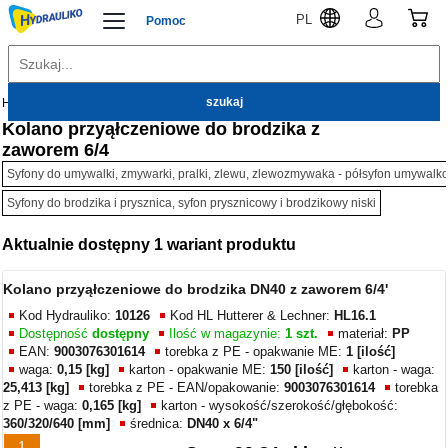
PL
Pomoc
Hydrauliko
Kanalizacja wewnętrzna
Syfony
Kolano przyąłczeniowe do brodzika z
zaworem 6/4
Syfony do umywalki, zmywarki, pralki, zlewu, zlewozmywaka - półsyfon umywal
Syfony do brodzika i prysznica, syfon prysznicowy i brodzikowy niski
Aktualnie dostępny 1 wariant produktu
Kolano przyąłczeniowe do brodzika DN40 z zaworem 6/4'
Kod Hydrauliko:
10126
Kod HL Hutterer & Lechner:
HL16.1
Dostępność
dostępny
Ilość w magazynie:
1 szt.
materiał:
PP
EAN:
9003076301614
torebka z PE - opakwanie ME:
1 [ilość]
waga:
0,15 [kg]
karton - opakwanie ME:
150 [ilość]
karton - waga:
25,413 [kg]
torebka z PE - EAN/opakowanie:
9003076301614
torebka
z PE - waga:
0,165 [kg]
karton - wysokość/szerokość/głębokość:
360/320/640 [mm]
średnica:
DN40 x 6/4"
1