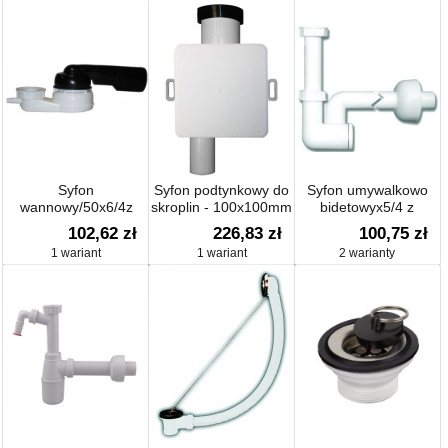
Duoro...
Syfon
Syfon podtynkowy do
Syfon umywalkowo
wannowy/50x6/4z
skroplin - 100x100mm
bidetowyx5/4 z
przegubem kulowym,
wkładem do
102,62 zł
226,83 zł
100,75 zł
zamknięcie wodne:
czyszczenia i rozetą.
1 wariant
1 wariant
2 warianty
50mm,
Odejście regulowane
samoczyszczący.