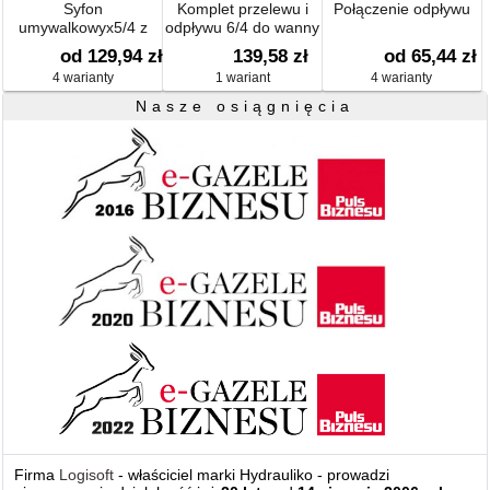
Syfon
Komplet przelewu i
Połączenie odpływu
umywalkowyx5/4 z
odpływu 6/4 do wanny
podłączem do pralki
i brodzika
od 129,94 zł
139,58 zł
od 65,44 zł
lub zmywarki 3/4
4 warianty
1 wariant
4 warianty
Nasze osiągnięcia
Firma
Logisoft
- właściciel marki Hydrauliko - prowadzi