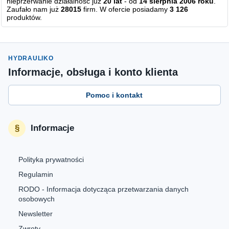
nieprzerwanie działalność już
20 lat
- od
14 sierpnia 2006 roku
.
Zaufało nam już
28015
firm. W ofercie posiadamy
3 126
produktów.
HYDRAULIKO
Informacje, obsługa i konto klienta
Pomoc i kontakt
Informacje
Polityka prywatności
Regulamin
RODO - Informacja dotycząca przetwarzania danych
osobowych
Newsletter
Zwroty