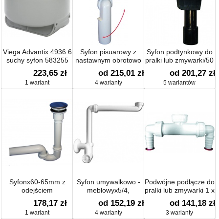
Viega Advantix 4936.6
Syfon pisuarowy z
Syfon podtynkowy do
suchy syfon 583255
nastawnym obrotowo
pralki lub zmywarki/50
króćcem odpływowym
z dopływem wody
223,65 zł
od 215,01 zł
od 201,27 zł
do 90°
1 wariant
4 warianty
5 wariantów
Syfonx60-65mm z
Syfon umywalkowo -
Podwójne podłącze do
odejściem
meblowyx5/4,
pralki lub zmywarki 1 x
mimośrodowym np. do
nastawny
3/4
178,17 zł
od 152,19 zł
od 141,18 zł
zlewu Koło, Quelle,
mimośrodowo,
1 wariant
4 warianty
3 warianty
Ideal Standard,
czyszczak, rozeta.