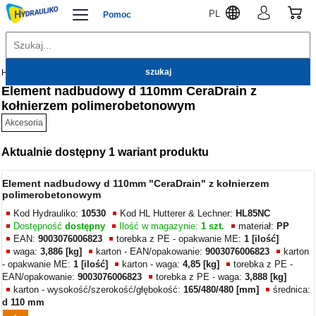
PL
Pomoc
Hydrauliko
Kanalizacja wewnętrzna
Akcesoria
Element nadbudowy d 110mm CeraDrain z
kołnierzem polimerobetonowym
Akcesoria
Aktualnie dostępny 1 wariant produktu
Element nadbudowy d 110mm "CeraDrain" z kołnierzem
polimerobetonowym
Kod Hydrauliko:
10530
Kod HL Hutterer & Lechner:
HL85NC
Dostępność
dostępny
Ilość w magazynie:
1 szt.
materiał:
PP
EAN:
9003076006823
torebka z PE - opakwanie ME:
1 [ilość]
waga:
3,886 [kg]
karton - EAN/opakowanie:
9003076006823
karton
- opakwanie ME:
1 [ilość]
karton - waga:
4,85 [kg]
torebka z PE -
EAN/opakowanie:
9003076006823
torebka z PE - waga:
3,888 [kg]
karton - wysokość/szerokość/głębokość:
165/480/480 [mm]
średnica:
d 110 mm