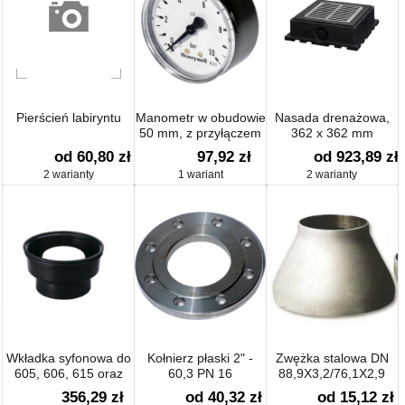
Pierścień labiryntu
Manometr w obudowie
Nasada drenażowa,
50 mm, z przyłączem
362 x 362 mm
G 1/4
od 60,80 zł
97,92 zł
od 923,89 zł
2 warianty
1 wariant
2 warianty
Wkładka syfonowa do
Kołnierz płaski 2" -
Zwężka stalowa DN
605, 606, 615 oraz
60,3 PN 16
88,9X3,2/76,1X2,9
616
356,29 zł
od 40,32 zł
od 15,12 zł