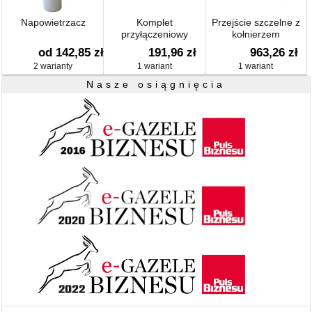
Napowietrzacz
Komplet
Przejście szczelne z
przyłączeniowy
kołnierzem
podwójny do
bitumicznym
od 142,85 zł
191,96 zł
963,26 zł
podłączenia dwóch
2 warianty
1 wariant
1 wariant
urządzeń, pasujący do
korpusu syfonu
Nasze osiągnięcia
HL4000.0