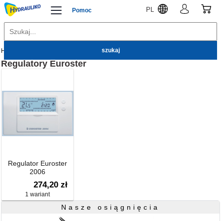
PL
Pomoc
Hydrauliko
Euroster
Regulatory
Regulatory
Euroster
Regulator Euroster
2006
274,20 zł
1 wariant
Nasze osiągnięcia