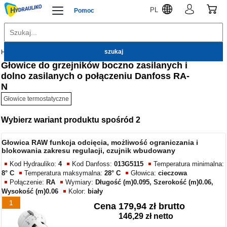
PL
Pomoc
Hydrauliko
Ogrzewanie
Głowice termostatyczne
Głowice do grzejników boczno zasilanych i
dolno zasilanych o połączeniu Danfoss RA-
N
Głowice termostatyczne
Wybierz wariant produktu spośród 2
Głowica RAW funkcja odcięcia, możliwość ograniczania i
blokowania zakresu regulacji, czujnik wbudowany
Kod Hydrauliko:
4
Kod Danfoss:
013G5115
Temperatura minimalna:
8° C
Temperatura maksymalna:
28° C
Głowica:
cieczowa
Połączenie:
RA
Wymiary:
Długość (m)0.095, Szerokość (m)0.06,
Wysokość (m)0.06
Kolor:
biały
1
Cena
179,94 zł brutto
146,29 zł netto