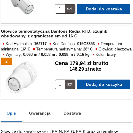
szt.
Głowica termostatyczna Danfoss Redia RTD, czujnik
wbudowany, z ograniczeniem od 16 C
Kod Hydrauliko:
162717
Kod Danfoss:
015G3356
Temperatura
minimalna:
16° C
Temperatura maksymalna:
28° C
Głowica:
cieczowa
Wymiary:
0,063 m / 0,058 m / 0,098 m / 0,16 kg
Kolor:
biały
2
Cena
179,94 zł brutto
146,29 zł netto
szt.
Opis
Gwarancja
Dostawa
Głowice do zaworów serii RA-N, RA-G, RA-K oraz grzejników