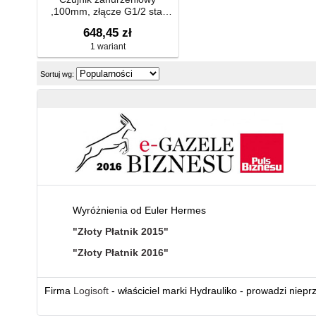
,100mm, złącze G1/2 stal
nierdzewna ESMU-100
648,45 zł
1 wariant
Sortuj wg:
Wyróżnienia od Euler Hermes
"Złoty Płatnik 2015"
"Złoty Płatnik 2016"
Firma
Logisoft
- właściciel marki Hydrauliko - prowadzi niepr