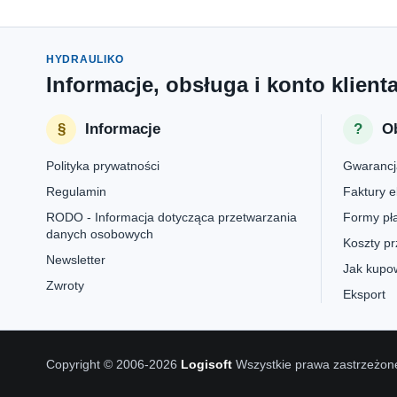
HYDRAULIKO
Informacje, obsługa i konto klient
Informacje
Ob
Polityka prywatności
Gwarancj
Regulamin
Faktury e
RODO - Informacja dotycząca przetwarzania
Formy pła
danych osobowych
Koszty pr
Newsletter
Jak kupow
Zwroty
Eksport
Copyright © 2006-2026
Logisoft
Wszystkie prawa zastrzeżon