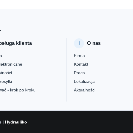
a
sługa klienta
O nas
a
Firma
lektroniczne
Kontakt
tności
Praca
zesyłki
Lokalizacja
ać - krok po kroku
Aktualności
e |
Hydrauliko